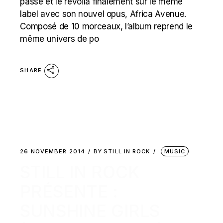
passé et le revoilà finalement sur le même
label avec son nouvel opus, Africa Avenue.
Composé de 10 morceaux, l’album reprend le
même univers de po
SHARE
26 NOVEMBER 2014
BY
STILL IN ROCK
MUSIC
STILL IN ROCK
PRÉSENTE :
SUNSHINE GIRLS