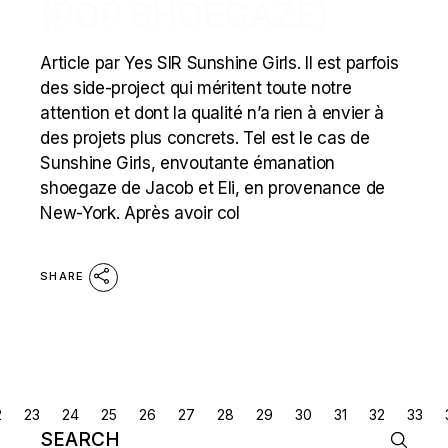
(POP SHOEGAZE)
Article par Yes SIR Sunshine Girls. Il est parfois
des side-project qui méritent toute notre
attention et dont la qualité n’a rien à envier à
des projets plus concrets. Tel est le cas de
Sunshine Girls, envoutante émanation
shoegaze de Jacob et Eli, en provenance de
New-York. Après avoir col
SHARE
POSTS
2
23
24
25
26
27
28
29
30
31
32
33
Search