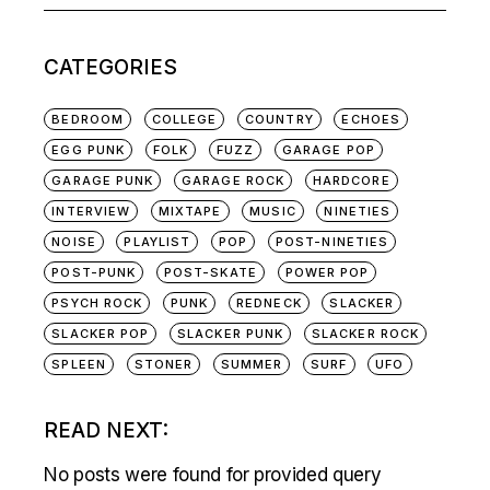
NAVIGATION
for:
CATEGORIES
BEDROOM
COLLEGE
COUNTRY
ECHOES
EGG PUNK
FOLK
FUZZ
GARAGE POP
GARAGE PUNK
GARAGE ROCK
HARDCORE
INTERVIEW
MIXTAPE
MUSIC
NINETIES
NOISE
PLAYLIST
POP
POST-NINETIES
POST-PUNK
POST-SKATE
POWER POP
PSYCH ROCK
PUNK
REDNECK
SLACKER
SLACKER POP
SLACKER PUNK
SLACKER ROCK
SPLEEN
STONER
SUMMER
SURF
UFO
READ NEXT:
No posts were found for provided query