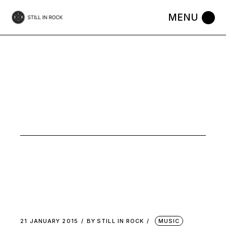
Skip
to
the
content
À
SURVEILLER
TAG
21 JANUARY 2015
BY
STILL IN ROCK
MUSIC