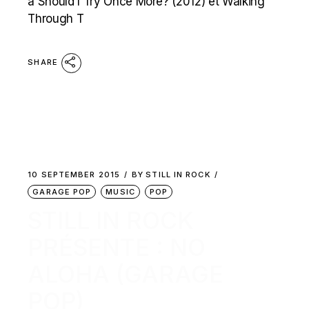
à Should I Try Once More? (2012) et Walking
Through T
SHARE
10 SEPTEMBER 2015
BY
STILL IN ROCK
GARAGE POP
MUSIC
POP
STILL IN ROCK
PRÉSENTE : NO
ALOHA (GARAGE
POP)