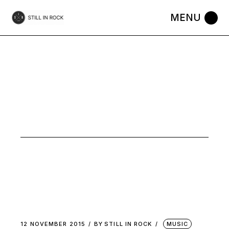
Skip
to
the
content
À
SURVEILLER
TAG
12 NOVEMBER 2015
BY
STILL IN ROCK
MUSIC