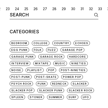
POSTS
2
23
24
25
26
27
28
29
30
31
32
33
Search
NAVIGATION
for:
CATEGORIES
BEDROOM
COLLEGE
COUNTRY
ECHOES
EGG PUNK
FOLK
FUZZ
GARAGE POP
GARAGE PUNK
GARAGE ROCK
HARDCORE
INTERVIEW
MIXTAPE
MUSIC
NINETIES
NOISE
PLAYLIST
POP
POST-NINETIES
POST-PUNK
POST-SKATE
POWER POP
PSYCH ROCK
PUNK
REDNECK
SLACKER
SLACKER POP
SLACKER PUNK
SLACKER ROCK
SPLEEN
STONER
SUMMER
SURF
UFO