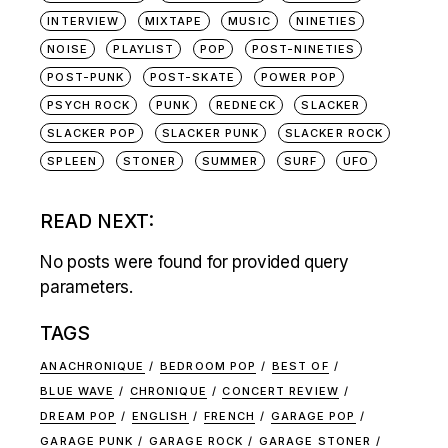
INTERVIEW
MIXTAPE
MUSIC
NINETIES
NOISE
PLAYLIST
POP
POST-NINETIES
POST-PUNK
POST-SKATE
POWER POP
PSYCH ROCK
PUNK
REDNECK
SLACKER
SLACKER POP
SLACKER PUNK
SLACKER ROCK
SPLEEN
STONER
SUMMER
SURF
UFO
READ NEXT:
No posts were found for provided query
parameters.
TAGS
ANACHRONIQUE
BEDROOM POP
BEST OF
BLUE WAVE
CHRONIQUE
CONCERT REVIEW
DREAM POP
ENGLISH
FRENCH
GARAGE POP
GARAGE PUNK
GARAGE ROCK
GARAGE STONER