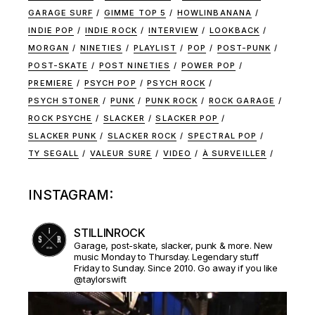
GARAGE SURF
GIMME TOP 5
HOWLINBANANA
INDIE POP
INDIE ROCK
INTERVIEW
LOOKBACK
MORGAN
NINETIES
PLAYLIST
POP
POST-PUNK
POST-SKATE
POST NINETIES
POWER POP
PREMIERE
PSYCH POP
PSYCH ROCK
PSYCH STONER
PUNK
PUNK ROCK
ROCK GARAGE
ROCK PSYCHE
SLACKER
SLACKER POP
SLACKER PUNK
SLACKER ROCK
SPECTRAL POP
TY SEGALL
VALEUR SURE
VIDEO
À SURVEILLER
INSTAGRAM:
STILLINROCK
Garage, post-skate, slacker, punk & more. New
music Monday to Thursday. Legendary stuff
Friday to Sunday. Since 2010. Go away if you like
@taylorswift