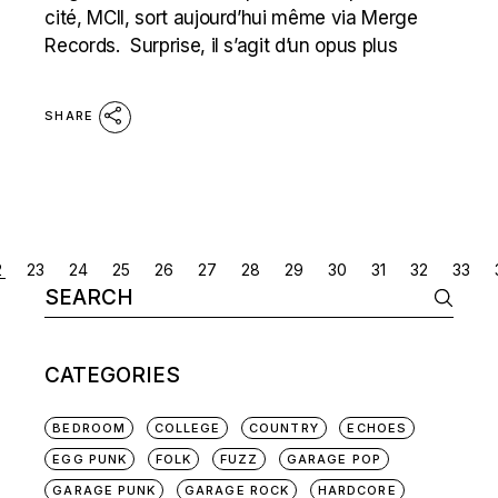
cité, MCII, sort aujourd’hui même via Merge
Records. Surprise, il s’agit d’un opus plus
SHARE
POSTS
2
23
24
25
26
27
28
29
30
31
32
33
Search
NAVIGATION
for:
CATEGORIES
BEDROOM
COLLEGE
COUNTRY
ECHOES
EGG PUNK
FOLK
FUZZ
GARAGE POP
GARAGE PUNK
GARAGE ROCK
HARDCORE