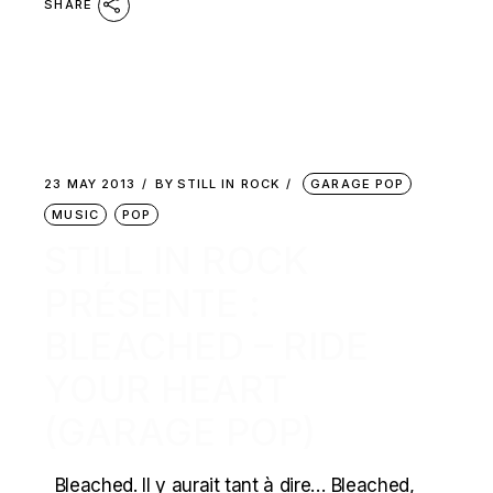
SHARE
23 MAY 2013
BY
STILL IN ROCK
GARAGE POP
MUSIC
POP
STILL IN ROCK
PRÉSENTE :
BLEACHED – RIDE
YOUR HEART
(GARAGE POP)
Bleached. Il y aurait tant à dire… Bleached,