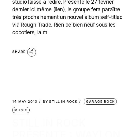
studio laisse à redire. Présenté le 27 février
dernier ici même (lien), le groupe fera paraître
très prochainement un nouvel album self-titled
via Rough Trade. Rien de bien neuf sous les
cocotiers, la m
SHARE
14 MAY 2013
BY
STILL IN ROCK
GARAGE ROCK
MUSIC
STILL IN ROCK
PRÉSENTE : WAYLON