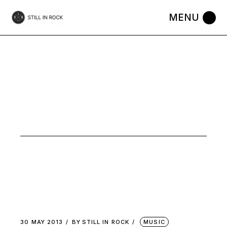
Skip
to
the
content
À
SURVEILLER
TAG
30 MAY 2013
BY
STILL IN ROCK
MUSIC