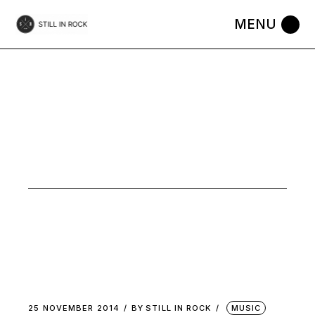
Skip
to
the
content
À
SURVEILLER
TAG
25 NOVEMBER 2014
BY
STILL IN ROCK
MUSIC