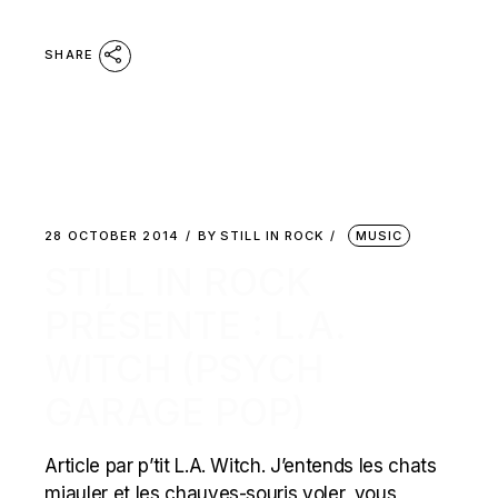
SHARE
28 OCTOBER 2014
BY
STILL IN ROCK
MUSIC
STILL IN ROCK
PRÉSENTE : L.A.
WITCH (PSYCH
GARAGE POP)
Article par p’tit L.A. Witch. J’entends les chats
miauler et les chauves-souris voler, vous