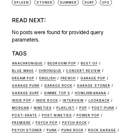
SPLEEN
STONER
SUMMER
SURF
UFO
READ NEXT:
No posts were found for provided query
parameters.
TAGS
ANACHRONIQUE
BEDROOM POP
BEST OF
BLUE WAVE
CHRONIQUE
CONCERT REVIEW
DREAM POP
ENGLISH
FRENCH
GARAGE POP
GARAGE PUNK
GARAGE ROCK
GARAGE STONER
GARAGE SURF
GIMME TOP 5
HOWLINBANANA
INDIE POP
INDIE ROCK
INTERVIEW
LOOKBACK
MORGAN
NINETIES
PLAYLIST
POP
POST-PUNK
POST-SKATE
POST NINETIES
POWER POP
PREMIERE
PSYCH POP
PSYCH ROCK
PSYCH STONER
PUNK
PUNK ROCK
ROCK GARAGE