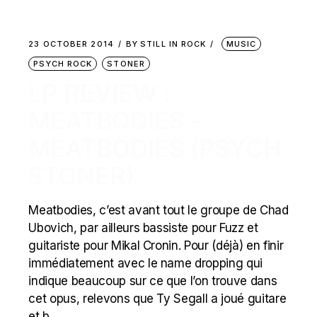
23 OCTOBER 2014
BY
STILL IN ROCK
MUSIC
PSYCH ROCK
STONER
LP REVIEW :
MEATBODIES –
MEATBODIES (PSYCH
STONER)
Meatbodies, c’est avant tout le groupe de Chad
Ubovich, par ailleurs bassiste pour Fuzz et
guitariste pour Mikal Cronin. Pour (déjà) en finir
immédiatement avec le name dropping qui
indique beaucoup sur ce que l’on trouve dans
cet opus, relevons que Ty Segall a joué guitare
et b