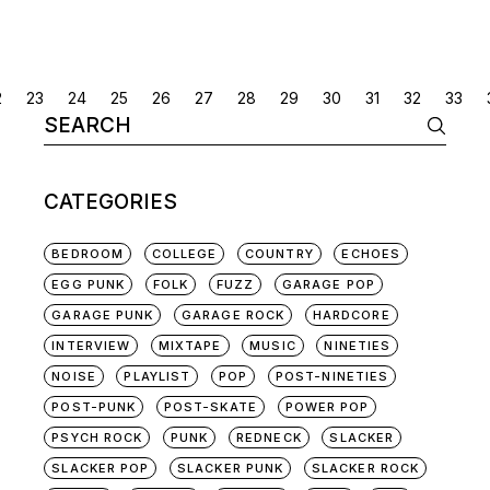
POSTS
2
23
24
25
26
27
28
29
30
31
32
33
Search
NAVIGATION
for:
CATEGORIES
BEDROOM
COLLEGE
COUNTRY
ECHOES
EGG PUNK
FOLK
FUZZ
GARAGE POP
GARAGE PUNK
GARAGE ROCK
HARDCORE
INTERVIEW
MIXTAPE
MUSIC
NINETIES
NOISE
PLAYLIST
POP
POST-NINETIES
POST-PUNK
POST-SKATE
POWER POP
PSYCH ROCK
PUNK
REDNECK
SLACKER
SLACKER POP
SLACKER PUNK
SLACKER ROCK