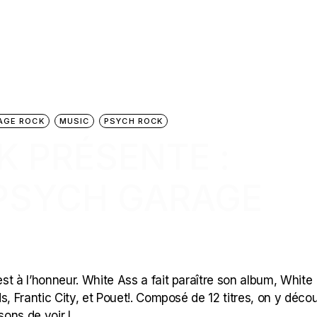
AGE ROCK
MUSIC
PSYCH ROCK
K PRÉSENTE :
(PSYCH GARAGE
est à l’honneur. White Ass a fait paraître son album, White
rds, Frantic City, et Pouet!. Composé de 12 titres, on y déco
sons de voir l