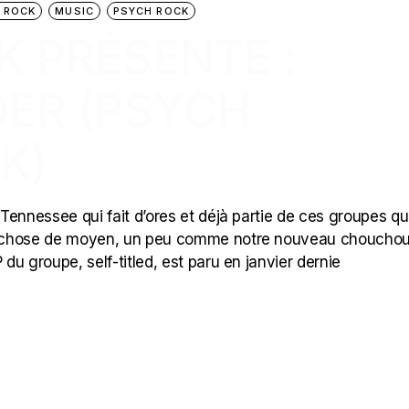
 ROCK
MUSIC
PSYCH ROCK
K PRÉSENTE :
ER (PSYCH
K)
Tennessee qui fait d’ores et déjà partie de ces groupes qu
e chose de moyen, un peu comme notre nouveau choucho
du groupe, self-titled, est paru en janvier dernie