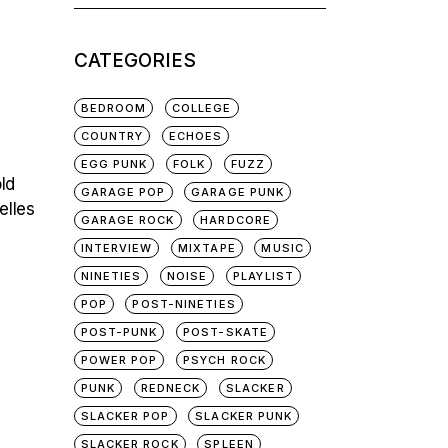
for:
CATEGORIES
BEDROOM
COLLEGE
COUNTRY
ECHOES
EGG PUNK
FOLK
FUZZ
ld
GARAGE POP
GARAGE PUNK
elles
GARAGE ROCK
HARDCORE
INTERVIEW
MIXTAPE
MUSIC
NINETIES
NOISE
PLAYLIST
POP
POST-NINETIES
POST-PUNK
POST-SKATE
POWER POP
PSYCH ROCK
PUNK
REDNECK
SLACKER
SLACKER POP
SLACKER PUNK
SLACKER ROCK
SPLEEN