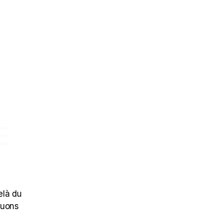
E
elà du
ouons