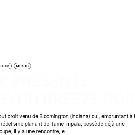
ROOM
MUSIC
K PRÉSENTE :
PSYCH BREEZE POP
 tout droit venu de Bloomington (Indiana) qui, empruntant à 
chédélisme planant de Tame Impala, possède déjà une
oupe, il y a une rencontre, e