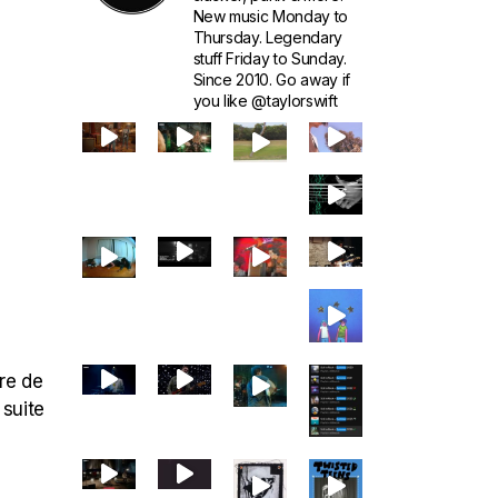
New music Monday to
Thursday. Legendary
stuff Friday to Sunday.
Since 2010. Go away if
you like @taylorswift
re de
 suite