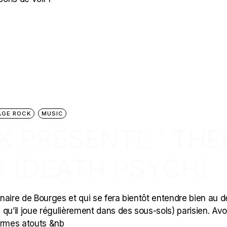
AGE ROCK
MUSIC
CK PRÉSENTE : THE
 (DEATH PSYCH)
naire de Bourges et qui se fera bientôt entendre bien au d
 qu’il joue régulièrement dans des sous-sols) parisien. Av
ormes atouts &nb