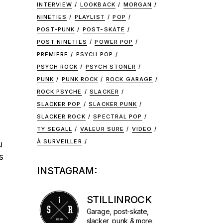
INTERVIEW
LOOKBACK
MORGAN
NINETIES
PLAYLIST
POP
POST-PUNK
POST-SKATE
POST NINETIES
POWER POP
PREMIERE
PSYCH POP
PSYCH ROCK
PSYCH STONER
PUNK
PUNK ROCK
ROCK GARAGE
ROCK PSYCHE
SLACKER
SLACKER POP
SLACKER PUNK
SLACKER ROCK
SPECTRAL POP
TY SEGALL
VALEUR SURE
VIDEO
À SURVEILLER
u
s
INSTAGRAM:
STILLINROCK
Garage, post-skate,
slacker, punk & more.