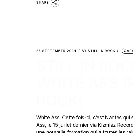
SHARE
23 SEPTEMBER 2014
BY
STILL IN ROCK
GAR
STILL IN ROC
WHITE ASS 
ROCK)
White Ass. Cette fois-ci, c’est Nantes qui 
Ass, le 15 juillet dernier via Kizmiaz Reco
une nouvelle formation qui a toutes les rai