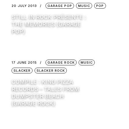
20 JULY 2013
GARAGE POP
MUSIC
POP
STILL IN ROCK PRÉSENTE :
THE MEMORIES (GARAGE
POP)
17 JUNE 2015
GARAGE ROCK
MUSIC
SLACKER
SLACKER ROCK
COMPILE : KING PIZZA
RECORDS – TALES FROM
DUMPSTER BEACH
(GARAGE ROCK)