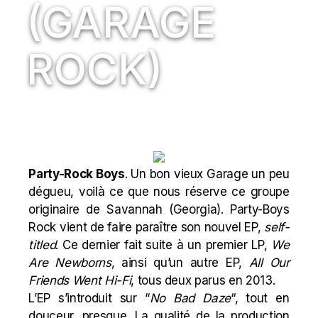
(GARAGE
ROCK)
Party-Rock Boys
. Un bon vieux Garage un peu
dégueu, voilà ce que nous réserve ce groupe
originaire de Savannah (Georgia). Party-Boys
Rock vient de faire paraître son nouvel EP,
self-
titled
. Ce dernier fait suite à un premier LP,
We
Are Newborns
, ainsi qu’un autre EP,
All Our
Friends Went Hi​-​Fi
, tous deux parus en 2013.
L’EP s’introduit sur “
No Bad Daze
“, tout en
douceur, presque. La qualité de la production