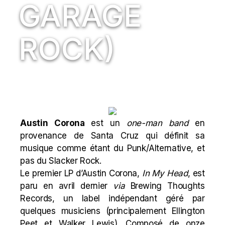
GARAGE
ROCK)
Austin Corona
est un
one-man band
en
provenance de Santa Cruz qui définit sa
musique comme étant du Punk/Alternative, et
pas du
Slacker
Rock.
Le premier LP d’Austin Corona,
In My Head
, est
paru en avril dernier
via
Brewing
Thoughts
Records, un label indépendant géré par
quelques musiciens (principalement Ellington
Peet et Walker Lewis). Composé de onze