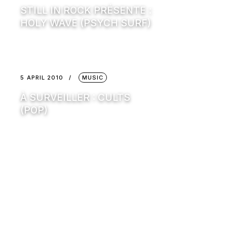
STILL IN ROCK PRÉSENTE :
HOLY WAVE (PSYCH SURF)
5 APRIL 2010
MUSIC
À SURVEILLER : CULTS
(POP)