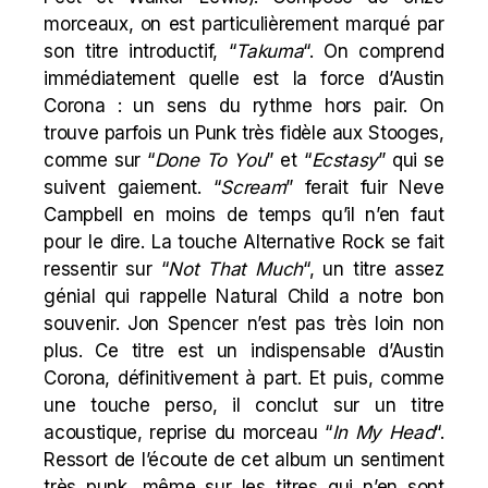
morceaux, on est particulièrement marqué par
son titre introductif, “
Takuma
“. On comprend
immédiatement quelle est la force d’Austin
Corona : un sens du rythme hors pair. On
trouve parfois un Punk très fidèle aux
Stooges
,
comme sur “
Done To You
” et “
Ecstasy
” qui se
suivent gaiement. “
Scream
” ferait fuir Neve
Campbell en moins de temps qu’il n’en faut
pour le dire. La touche Alternative Rock se fait
ressentir sur “
Not That Much
“, un titre assez
génial qui rappelle
Natural Child
a notre bon
souvenir. Jon Spencer n’est pas très loin non
plus. Ce titre est un indispensable d’Austin
Corona, définitivement à part. Et puis, comme
une touche perso, il conclut sur un titre
acoustique, reprise du morceau “
In My Head
“.
Ressort de l’écoute de cet album un sentiment
très punk, même sur les titres qui n’en sont