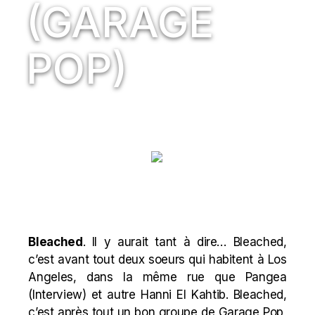
(GARAGE
POP)
Bleached
. Il y aurait tant à
dire
…
Bleached,
c’est avant tout deux
soeurs
qui habitent à Los
Angeles, dans la même rue que Pangea
(
Interview
) et autre Hanni El Kahtib. Bleached,
c’est après tout un bon groupe de Garage Pop,