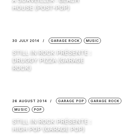
À SURVEILLER : BEACH
HOUSE (POST-POP)
30 JULY 2014
GARAGE ROCK
MUSIC
STILL IN ROCK PRÉSENTE :
DRUGGY PIZZA (GARAGE
ROCK)
26 AUGUST 2014
GARAGE POP
GARAGE ROCK
MUSIC
POP
STILL IN ROCK PRÉSENTE :
HIGH POP (GARAGE POP)