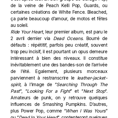
de la veine de
Peach
Kelli Pop,
Guards
, ou
certaines créations de
White
Fence. Bleached,
ça parle beaucoup d’amour, de motos et fêtes
au soleil.
Ride Your Heart
, leur premier album, est paru le
2 avril dernier via
Dead Oceans
. Bourré de
défauts : répétitif, parfois peu créatif, souvent
trop peu incisif, il est pourtant un opus demeure
intéressant à bien des niveaux. Il constitue
inévitablement une des bandes-son de l’arrivée
de l’été. Egalement, plusieurs morceaux
parviennent à restranscrire le
leather-jacket-
spirit
, à l’image de “
Searching Through The
Past
“, “
Looking For a Fight
” et “
Next Stop
“.
Amateurs de punk, on y retrouve quelques
influences de Smashing Pumpkins. D’autres,
plus Power Pop, comme “
When I Was Yours
”
ou “
Dead In Your Head
“, contenteront quelques