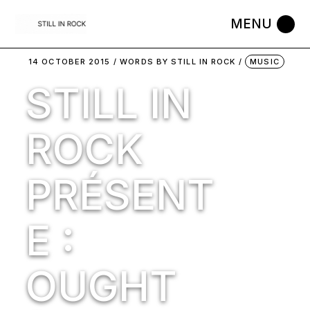
Skip
to
the
content
14 OCTOBER 2015
WORDS BY
STILL IN ROCK
MUSIC
STILL IN
ROCK
PRÉSENT
E :
OUGHT