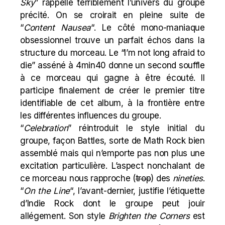
Sky
” rappelle terriblement l’univers du groupe
précité. On se croirait en pleine suite de
“
Content Nausea
“. Le côté mono-maniaque
obsessionnel trouve un parfait échos dans la
structure du morceau. Le “I’m not long afraid to
die” asséné à 4min40 donne un second souffle
à ce morceau qui gagne à être écouté. Il
participe finalement de créer le premier titre
identifiable de cet album, à la frontière entre
les différentes influences du groupe.
“
Celebration
” réintroduit le style initial du
groupe, façon
Battles
, sorte de Math Rock bien
assemblé mais qui n’emporte pas non plus une
excitation particulière. L’aspect nonchalant de
ce morceau nous rapproche (
trop
) des
nineties
.
“
On
the
Line
“, l’avant-dernier, justifie l’étiquette
d’Indie Rock dont le groupe peut jouir
allégement. Son style
Brighten the Corners
est