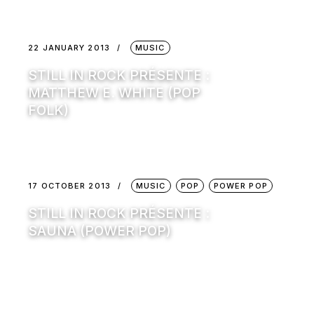
22 JANUARY 2013
MUSIC
STILL IN ROCK PRÉSENTE :
MATTHEW E. WHITE (POP
FOLK)
17 OCTOBER 2013
MUSIC
POP
POWER POP
STILL IN ROCK PRÉSENTE :
SAUNA (POWER POP)