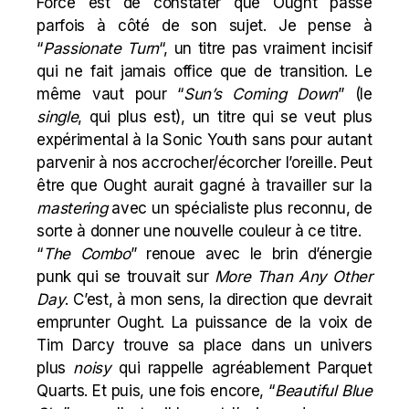
Force est de constater que Ought passe
parfois à côté de son sujet. Je pense à
“
Passionate Turn
“, un titre pas vraiment incisif
qui ne fait jamais office que de transition. Le
même vaut pour “
Sun’s Coming Down
” (le
single
, qui plus est), un titre qui se veut plus
expérimental à la Sonic Youth sans pour autant
parvenir à nos accrocher/écorcher l’oreille. Peut
être que Ought aurait gagné à travailler sur la
mastering
avec un spécialiste plus reconnu, de
sorte à donner une nouvelle couleur à ce titre.
“
The
Combo
” renoue avec le brin d’énergie
punk qui se trouvait sur
More Than Any Other
Day
. C’est, à mon sens, la direction que devrait
emprunter Ought. La puissance de la voix de
Tim Darcy trouve sa place dans un univers
plus
noisy
qui rappelle agréablement Parquet
Quarts. Et puis, une fois encore, “
Beautiful Blue