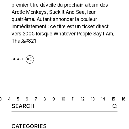
premier titre dévoilé du prochain album des
Arctic Monkeys, Suck It And See, leur
quatrième. Autant annoncer la couleur
immédiatement : ce titre est un ticket direct
vers 2005 lorsque Whatever People Say I Am,
That&#821
SHARE
POSTS
3
4
5
6
7
8
9
10
11
12
13
14
15
16
Search
NAVIGATION
for:
CATEGORIES