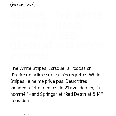
PSYCH ROCK
REISSUE : THE WHITE
STRIPES – HAND
SPRINGS & RED
DEATH AT 6:14 (ROCK
PSYCHE)
The White Stripes. Lorsque j’ai l’occasion
d’écrire un article sur les très regrettés White
Stripes, je ne me prive pas. Deux titres
viennent d’être réédités, le 21 avril dernier, j’ai
nommé “Hand Springs” et “Red Death at 6:14“.
Tous deu