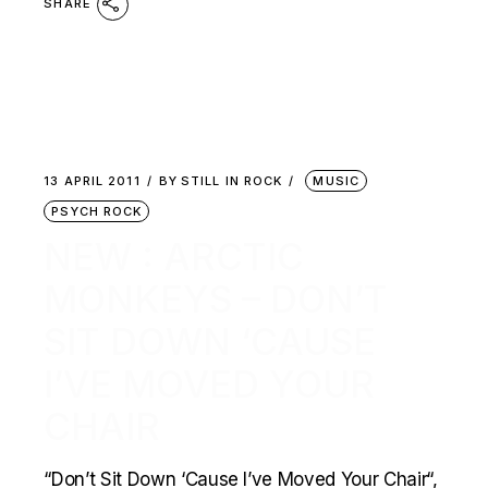
SHARE
13 APRIL 2011
BY
STILL IN ROCK
MUSIC
PSYCH ROCK
NEW : ARCTIC
MONKEYS – DON’T
SIT DOWN ‘CAUSE
I’VE MOVED YOUR
CHAIR
“Don’t Sit Down ‘Cause I’ve Moved Your Chair“,