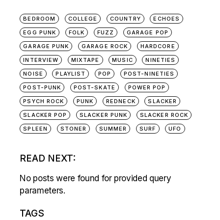
BEDROOM
COLLEGE
COUNTRY
ECHOES
EGG PUNK
FOLK
FUZZ
GARAGE POP
GARAGE PUNK
GARAGE ROCK
HARDCORE
INTERVIEW
MIXTAPE
MUSIC
NINETIES
NOISE
PLAYLIST
POP
POST-NINETIES
POST-PUNK
POST-SKATE
POWER POP
PSYCH ROCK
PUNK
REDNECK
SLACKER
SLACKER POP
SLACKER PUNK
SLACKER ROCK
SPLEEN
STONER
SUMMER
SURF
UFO
READ NEXT:
No posts were found for provided query
parameters.
TAGS