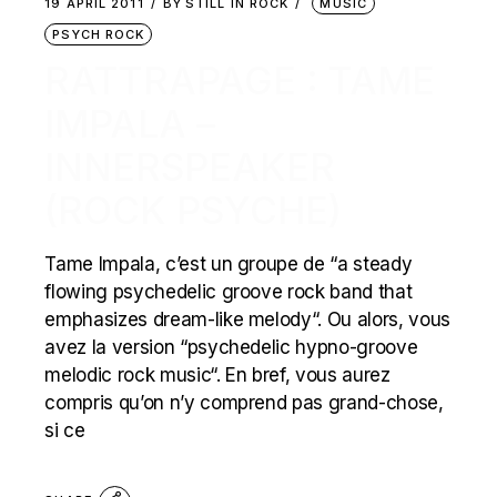
19 APRIL 2011
BY
STILL IN ROCK
MUSIC
PSYCH ROCK
RATTRAPAGE : TAME
IMPALA –
INNERSPEAKER
(ROCK PSYCHE)
Tame Impala, c’est un groupe de “a steady
flowing psychedelic groove rock band that
emphasizes dream-like melody“. Ou alors, vous
avez la version “psychedelic hypno-groove
melodic rock music“. En bref, vous aurez
compris qu’on n’y comprend pas grand-chose,
si ce