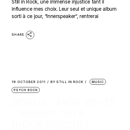
Still in Rock, une immense injustice tant il
influence mes choix. Leur seul et unique album
sorti à ce jour, “Innerspeaker“, rentrerai
SHARE
19 OCTOBER 2011
BY
STILL IN ROCK
MUSIC
PSYCH ROCK
BONUS : JACK WHITE
– WORLD CAFE
(ROCK PSYCHE)