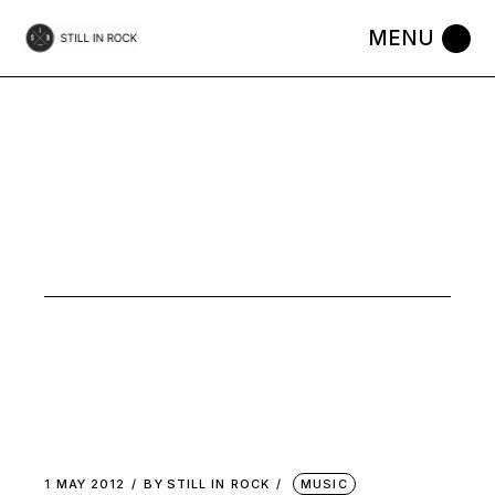
Skip
to
the
content
PSYCH
ROCK
1 MAY 2012
BY
STILL IN ROCK
MUSIC