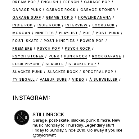
DREAM POP
ENGLISH
FRENCH
GARAGE POP
GARAGE PUNK
GARAGE ROCK
GARAGE STONER
GARAGE SURF
GIMME TOP 5
HOWLINBANANA
INDIE POP
INDIE ROCK
INTERVIEW
LOOKBACK
MORGAN
NINETIES
PLAYLIST
POP
POST-PUNK
POST-SKATE
POST NINETIES
POWER POP
PREMIERE
PSYCH POP
PSYCH ROCK
PSYCH STONER
PUNK
PUNK ROCK
ROCK GARAGE
ROCK PSYCHE
SLACKER
SLACKER POP
SLACKER PUNK
SLACKER ROCK
SPECTRAL POP
TY SEGALL
VALEUR SURE
VIDEO
À SURVEILLER
INSTAGRAM:
STILLINROCK
Garage, post-skate, slacker, punk & more. New
music Monday to Thursday. Legendary stuff
Friday to Sunday. Since 2010. Go away if you like
@taylorswift