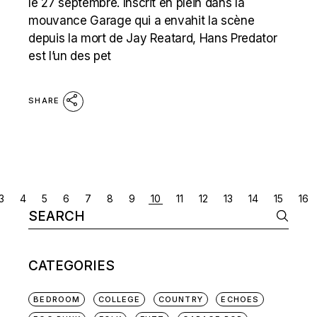
le 27 septembre. Inscrit en plein dans la
mouvance Garage qui a envahit la scène
depuis la mort de Jay Reatard, Hans Predator
est l’un des pet
SHARE
POSTS
3
4
5
6
7
8
9
10
11
12
13
14
15
16
Search
NAVIGATION
for:
CATEGORIES
BEDROOM
COLLEGE
COUNTRY
ECHOES