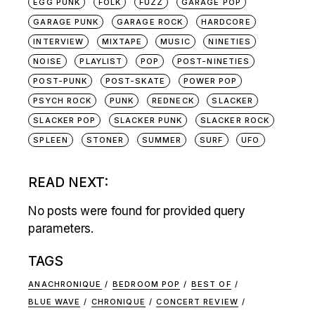
EGG PUNK
FOLK
FUZZ
GARAGE POP
GARAGE PUNK
GARAGE ROCK
HARDCORE
INTERVIEW
MIXTAPE
MUSIC
NINETIES
NOISE
PLAYLIST
POP
POST-NINETIES
POST-PUNK
POST-SKATE
POWER POP
PSYCH ROCK
PUNK
REDNECK
SLACKER
SLACKER POP
SLACKER PUNK
SLACKER ROCK
SPLEEN
STONER
SUMMER
SURF
UFO
READ NEXT:
No posts were found for provided query
parameters.
TAGS
ANACHRONIQUE
BEDROOM POP
BEST OF
BLUE WAVE
CHRONIQUE
CONCERT REVIEW