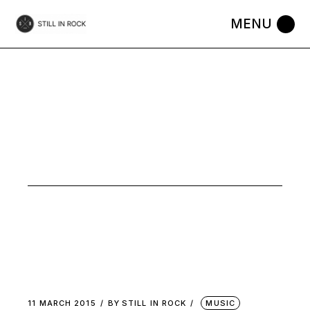
Skip
to
the
content
PSYCH
ROCK
11 MARCH 2015
BY
STILL IN ROCK
MUSIC