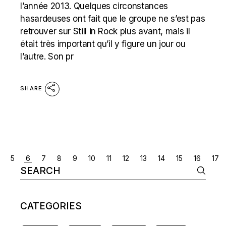
l’année 2013. Quelques circonstances
hasardeuses ont fait que le groupe ne s’est pas
retrouver sur Still in Rock plus avant, mais il
était très important qu’il y figure un jour ou
l’autre. Son pr
SHARE
POSTS
5
6
7
8
9
10
11
12
13
14
15
16
17
Search
NAVIGATION
for:
CATEGORIES