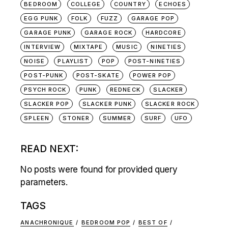
BEDROOM
COLLEGE
COUNTRY
ECHOES
EGG PUNK
FOLK
FUZZ
GARAGE POP
GARAGE PUNK
GARAGE ROCK
HARDCORE
INTERVIEW
MIXTAPE
MUSIC
NINETIES
NOISE
PLAYLIST
POP
POST-NINETIES
POST-PUNK
POST-SKATE
POWER POP
PSYCH ROCK
PUNK
REDNECK
SLACKER
SLACKER POP
SLACKER PUNK
SLACKER ROCK
SPLEEN
STONER
SUMMER
SURF
UFO
READ NEXT:
No posts were found for provided query
parameters.
TAGS
ANACHRONIQUE
BEDROOM POP
BEST OF