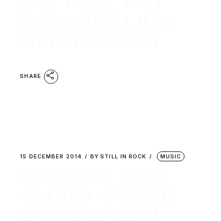
AND THINK, AND
SOMETIMES I JUST
SIT (INDIE ROCK)
SHARE
15 DECEMBER 2014
BY
STILL IN ROCK
MUSIC
LP REVIEW: DOUG
GILLARD – PARADE
ON (INDIE ROCK)