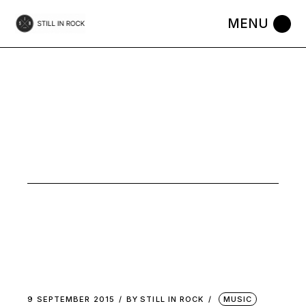
Skip
to
the
content
INDIE ROCK
TAG
9 SEPTEMBER 2015
BY
STILL IN ROCK
MUSIC