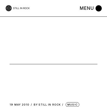
Skip
to
the
content
INDIE ROCK
TAG
19 MAY 2010
BY
STILL IN ROCK
MUSIC