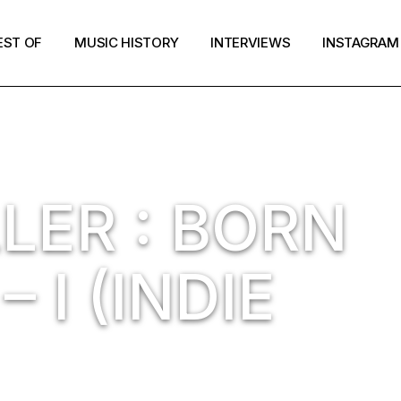
EST OF
MUSIC HISTORY
INTERVIEWS
INSTAGRAM
LER : BORN
 I (INDIE