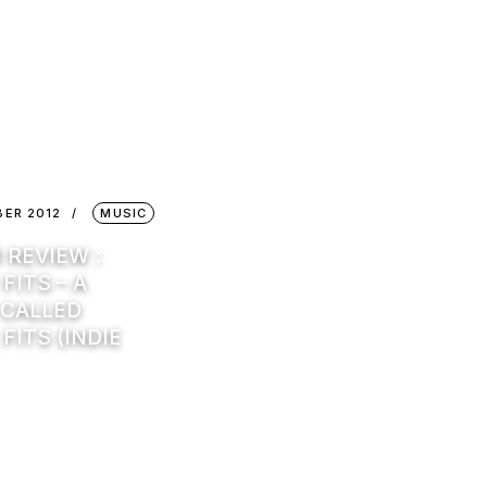
BER 2012
MUSIC
 REVIEW :
 FITS – A
 CALLED
 FITS (INDIE