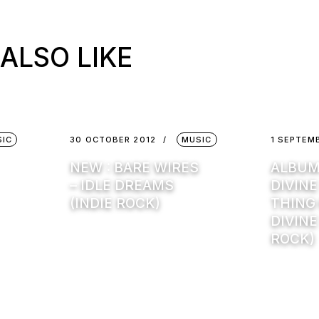
ALSO LIKE
SIC
30 OCTOBER 2012
MUSIC
1 SEPTEM
NEW : BARE WIRES
ALBUM
– IDLE DREAMS
DIVINE
(INDIE ROCK)
THING
DIVINE
ROCK)