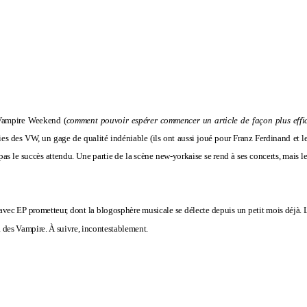
Vampire Weekend
(
comment pouvoir espérer commencer un article de façon plus effi
ies des VW, un gage de qualité indéniable (ils ont aussi joué pour Franz Ferdinand et le
as le succès attendu. Une partie de la scène new-yorkaise se rend à ses concerts, mais 
avec EP prometteur, dont la blogosphère musicale se délecte depuis un petit mois déjà
. 
a
des Vampire. À suivre, incontestablement.