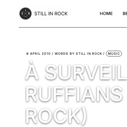
Skip
to
the
HOME
B
content
6 APRIL 2010
WORDS BY
STILL IN ROCK
MUSIC
À SURVEIL
RUFFIANS –
ROCK)