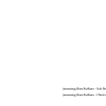
(streaming)
Born Ruffians – Sole Br
(streaming)
Born Ruffians – I Need a