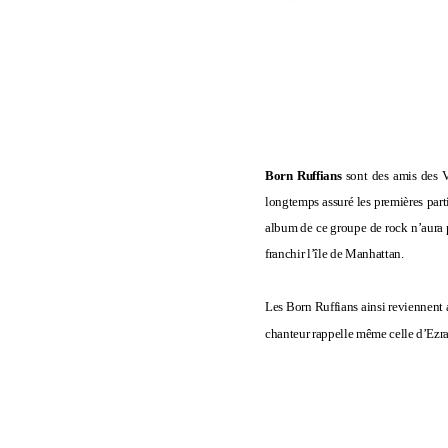
Born Ruffians
sont des amis des
longtemps assuré les premières part
album de ce groupe de rock n’aura p
franchir l’île de Manhattan.
Les Born Ruffians ainsi reviennent 
chanteur rappelle même celle d’
Ezr