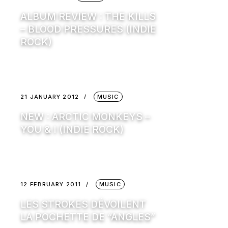
ALBUM REVIEW : THE KILLS
– BLOOD PRESSURES (INDIE
ROCK)
21 JANUARY 2012
MUSIC
NEW : ARCTIC MONKEYS –
YOU & I (INDIE ROCK)
12 FEBRUARY 2011
MUSIC
LES STROKES DÉVOILENT
LA POCHETTE DE “ANGLES”