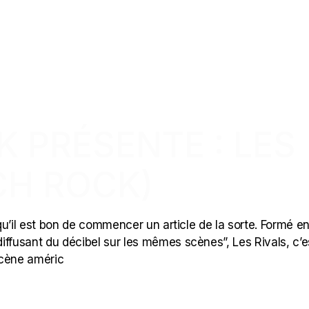
K PRÉSENTE : LES
CH ROCK)
u’il est bon de commencer un article de la sorte. Formé e
iffusant du décibel sur les mêmes scènes”, Les Rivals, c’e
 scène améric