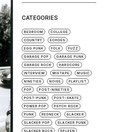
for:
CATEGORIES
BEDROOM
COLLEGE
COUNTRY
ECHOES
EGG PUNK
FOLK
FUZZ
GARAGE POP
GARAGE PUNK
GARAGE ROCK
HARDCORE
INTERVIEW
MIXTAPE
MUSIC
NINETIES
NOISE
PLAYLIST
POP
POST-NINETIES
POST-PUNK
POST-SKATE
POWER POP
PSYCH ROCK
PUNK
REDNECK
SLACKER
SLACKER POP
SLACKER PUNK
SLACKER ROCK
SPLEEN