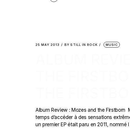
25 MAY 2013
BY
STILL IN ROCK
MUSIC
ALBUM REVI
THE FIRSTB
THE FIRSTBO
Album Review : Mozes and the Firstborn M
temps d’accéder à des sensations extrême
un premier EP était paru en 2011, nommé I 