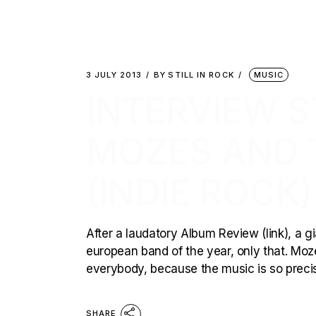
3 JULY 2013
BY
STILL IN ROCK
MUSIC
INTERVIEW ST
MOZES AND 
(INDIE ROCK)
After a laudatory Album Review (link), a gi
european band of the year, only that. Mozes
everybody, because the music is so preci
SHARE