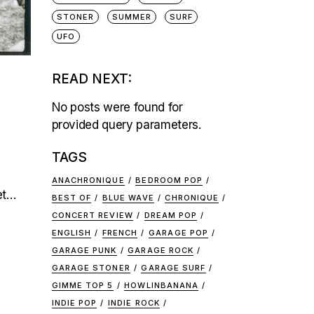
STONER
SUMMER
SURF
UFO
READ NEXT:
No posts were found for
provided query parameters.
TAGS
ANACHRONIQUE
BEDROOM POP
et…
BEST OF
BLUE WAVE
CHRONIQUE
CONCERT REVIEW
DREAM POP
ENGLISH
FRENCH
GARAGE POP
GARAGE PUNK
GARAGE ROCK
GARAGE STONER
GARAGE SURF
GIMME TOP 5
HOWLINBANANA
INDIE POP
INDIE ROCK