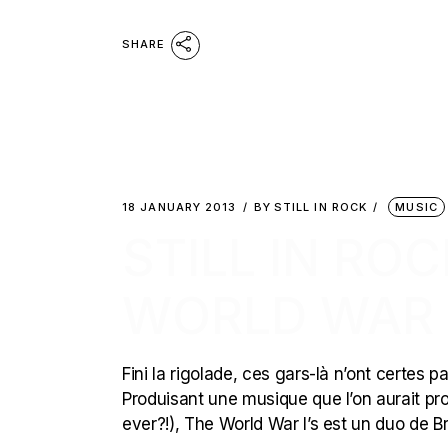
SHARE
18 JANUARY 2013
BY
STILL IN ROCK
MUSIC
STILL IN RO
WORLD WAR I
Fini la rigolade, ces gars-là n’ont certes 
Produisant une musique que l’on aurait pr
ever?!), The World War I’s est un duo de B