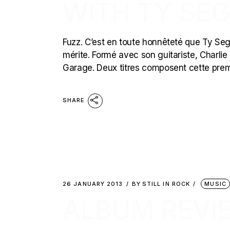
WITH TY SEG
Fuzz. C’est en toute honnêteté que Ty Seg
mérite. Formé avec son guitariste, Charli
Garage. Deux titres composent cette premiè
SHARE
26 JANUARY 2013
BY
STILL IN ROCK
MUSIC
ALBUM REVIE