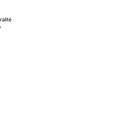
ralité
e