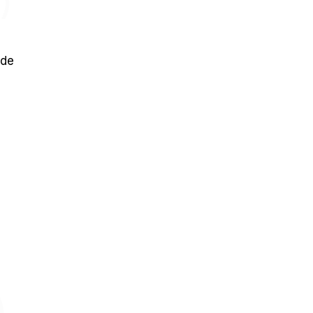
)
 de
)