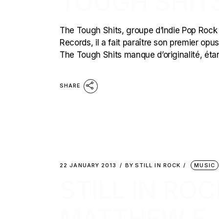
TOUGH SHITS
The Tough Shits, groupe d’Indie Pop Rock or
Records, il a fait paraître son premier opu
The Tough Shits manque d’originalité, étan
SHARE
22 JANUARY 2013
BY
STILL IN ROCK
MUSIC
STILL IN ROC
MATTHEW E. 