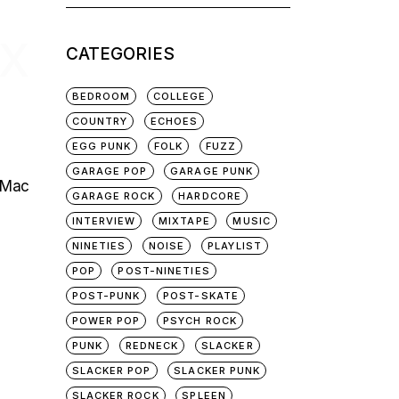
for:
EX
CATEGORIES
BEDROOM
COLLEGE
COUNTRY
ECHOES
EGG PUNK
FOLK
FUZZ
GARAGE POP
GARAGE PUNK
e Mac
GARAGE ROCK
HARDCORE
INTERVIEW
MIXTAPE
MUSIC
NINETIES
NOISE
PLAYLIST
POP
POST-NINETIES
POST-PUNK
POST-SKATE
POWER POP
PSYCH ROCK
PUNK
REDNECK
SLACKER
SLACKER POP
SLACKER PUNK
SLACKER ROCK
SPLEEN