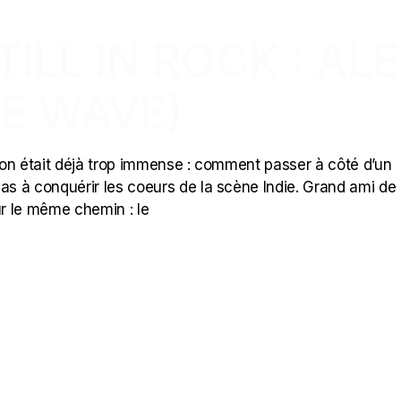
ILL IN ROCK : AL
E WAVE)
tation était déjà trop immense : comment passer à côté d’un
a pas à conquérir les coeurs de la scène Indie. Grand ami d
r le même chemin : le