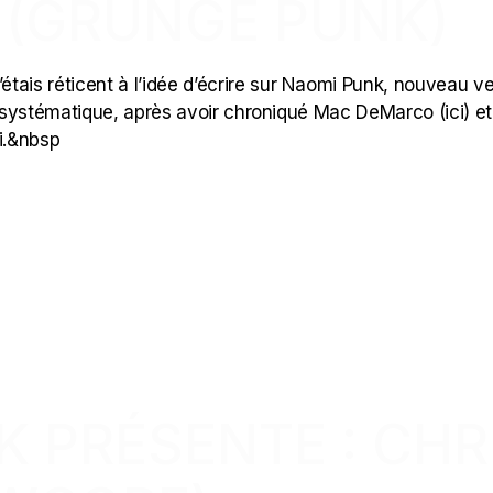
 (GRUNGE PUNK)
tais réticent à l’idée d’écrire sur Naomi Punk, nouveau v
p systématique, après avoir chroniqué Mac DeMarco (ici) et
oi.&nbsp
CK PRÉSENTE : CHR