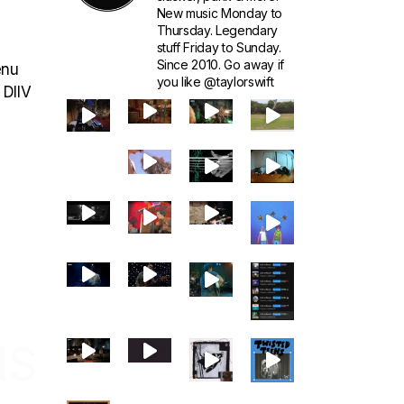
New music Monday to
Thursday. Legendary
stuff Friday to Sunday.
Since 2010. Go away if
enu
you like @taylorswift
 DIIV
IS