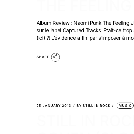
THE FEELING
Album Review : Naomi Punk The Feeling J’é
sur le label Captured Tracks. Etait-ce tro
(ici) ?! L’évidence a fini par s’imposer à m
SHARE
25 JANUARY 2013
BY
STILL IN ROCK
MUSIC
STILL IN RO