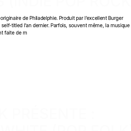
 (INDIE POP ROCK
iginaire de Philadelphie. Produit par l’excellent Burger
s self-titled l’an dernier. Parfois, souvent même, la musique
t faite de m
K PRÉSENTE :
WHITE (POP FOLK