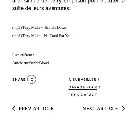
aller simple de Terry en prison pour écouter la
suite de leurs aventures.
(mp3)
Terry Malts – Tumble Down
(mp3)
Terry Malts – No Good For You
Lien afférent :
Article sur Surfer Blood
À SURVEILLER
/
SHARE
GARAGE ROCK
/
ROCK GARAGE
PREV ARTICLE
NEXT ARTICLE