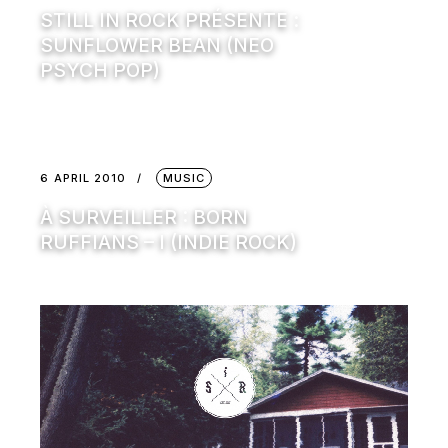
STILL IN ROCK PRÉSENTE :
SUNFLOWER BEAN (NEO
PSYCH POP)
6 APRIL 2010
MUSIC
À SURVEILLER : BORN
RUFFIANS – I (INDIE ROCK)