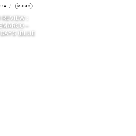
2014
MUSIC
 REVIEW :
EMARCO –
 DAYS (BLUE