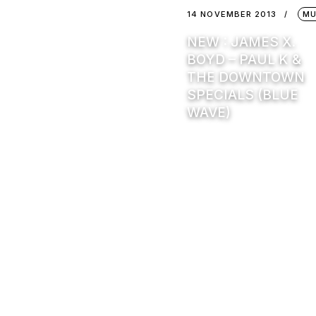
14 NOVEMBER 2013
MU
NEW : JAMES X.
BOYD – PAUL K &
THE DOWNTOWN
SPECIALS (BLUE
WAVE)