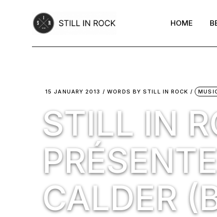
Skip
to
the
HOME
B
content
15 JANUARY 2013
WORDS BY
STILL IN ROCK
MUSI
STILL IN 
PRÉSENTE
CALDER (