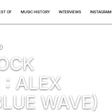
EST OF
MUSIC HISTORY
INTERVIEWS
INSTAGRAM
C
ROCK
 : ALEX
BLUE WAVE)