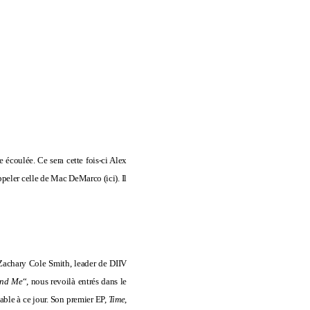
 écoulée. Ce sera cette fois-ci Alex
rappeler celle de Mac DeMarco (
ici
). Il
 Zachary Cole Smith, leader de DIIV
and Me
“, nous revoilà entrés dans le
able à ce jour. Son premier EP,
Time
,