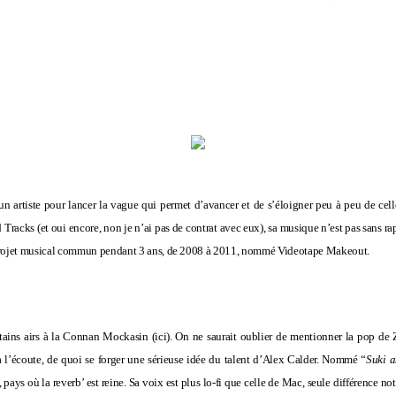
un artiste pour lancer la vague qui permet d’avancer et de s’éloigner peu à peu de celle
 Tracks (et oui encore, non je n’ai pas de contrat avec eux), sa musique n’est pas sans 
’un projet musical commun pendant 3 ans, de 2008 à 2011, nommé Videotape Makeout.
tains airs à la Connan Mockasin (
ici
). On ne saurait oublier de mentionner la pop de
e à l’écoute, de quoi se forger une sérieuse idée du talent d’Alex Calder. Nommé “
Suki 
s où la reverb’ est reine. Sa voix est plus lo-fi que celle de Mac, seule différence not