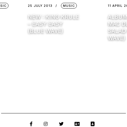
SIC
25 JULY 2013
MUSIC
11 APRIL 
NEW : KING KRULE
ALBUM
– EASY EASY
MAC D
(BLUE WAVE)
SALAD
WAVE)