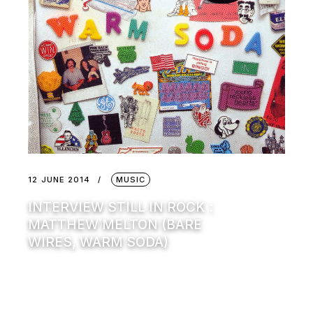
12 JUNE 2014
MUSIC
INTERVIEW STILL IN ROCK :
MATTHEW MELTON (BARE
WIRES, WARM SODA)