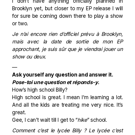
I don’t have anything officially planned in
Brooklyn yet, but closer to my EP release I will
for sure be coming down there to play a show
or two.
Je n’ai encore rien d’officiel prévu à Brooklyn,
mais avec la date de sortie de mon EP
approchant, je suis sûr que je viendrai jouer un
show ou deux.
—
Ask yourself any question and answer it.
Pose-toi une question et réponds-y.
How’s high school Billy?
High school is great. I mean I’m learning a lot.
And all the kids are treating me very nice. It’s
great.
Gee, I can’t wait till I get to “
hike
” school.
Comment c’est le lycée Billy ? Le lycée c’est