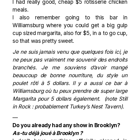
I had really good, cheap $5 rôtisserie chicken
meals.
I also remember going to this bar in
Williamsburg where you could get a big
gulp
cup sized margarita, also for $5, in a to go cup,
so that was pretty sweet.
Je ne suis jamais venu que quelques fois ici, je
ne peux pas vraiment me souvenir des endroits
branchés. Je me souviens d’avoir mangé
beaucoup de bonne nourriture, du style un
poulet rôti à 5 dollars. Il y a aussi ce bar à
Williamsburg où tu peux prendre de super
large
Margarita pour 5 dollars également. (note Still
in Rock : probablement Turkey’s Nest Tavern).
—
Do you already had any show in Brooklyn?
As-tu déjà joué à Brooklyn ?