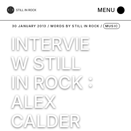
Skip
to
the
content
30 JANUARY 2013
WORDS BY
STILL IN ROCK
MUSIC
INTERVIE
W STILL
IN ROCK :
ALEX
CALDER