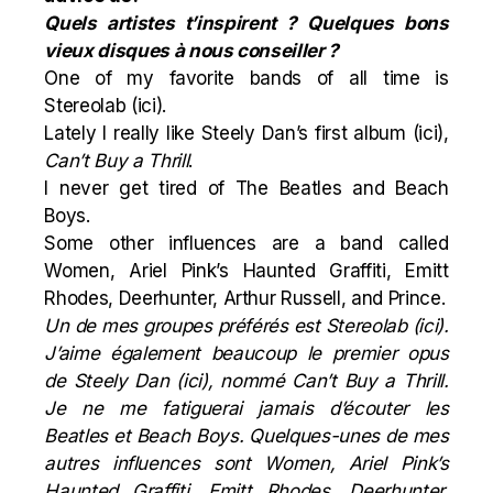
Quels artistes t’inspirent ? Quelques bons
vieux disques à nous conseiller ?
One of my favorite bands of all time is
Stereolab (
ici
).
Lately I really like Steely Dan’s first album
(
ici
),
Can’t Buy a Thrill
.
I never get tired of The Beatles and Beach
Boys.
Some other influences are a band called
Women, Ariel Pink’s Haunted Graffiti, Emitt
Rhodes, Deerhunter, Arthur Russell, and Prince.
Un de mes groupes préférés est Stereolab (
ici
).
J’aime également beaucoup le premier opus
de Steely Dan (
ici
), nommé Can’t Buy a Thrill.
Je ne me fatiguerai jamais d’écouter les
Beatles et Beach Boys. Quelques-unes de mes
autres influences sont Women, Ariel Pink’s
Haunted Graffiti, Emitt Rhodes, Deerhunter,