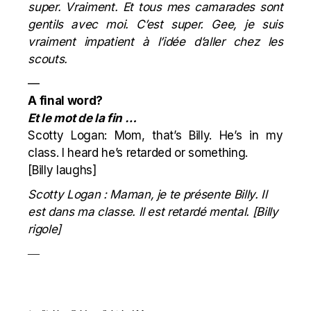
super. Vraiment. Et tous mes camarades sont
gentils avec moi. C’est super. Gee, je suis
vraiment impatient à l’idée d’aller chez les
scouts.
—
A final word?
Et le mot de la fin …
Scotty Logan
: Mom, that’s Billy. He’s in my
class. I heard he’s retarded or something.
[Billy laughs]
Scotty Logan
: Maman, je te présente Billy. Il
est dans ma classe. Il est retardé mental.
[
Billy
rigole
]
—