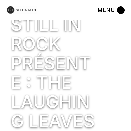
Skip
to
4 MARCH 2014
WORDS BY
STILL IN ROCK
MUSIC
the
STILL IN
content
ROCK
PRÉSENT
E : THE
LAUGHIN
G LEAVES