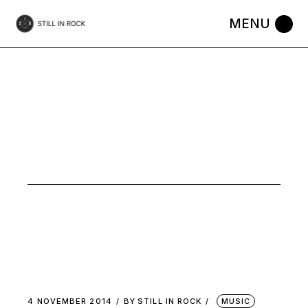
Skip
to
the
content
BEST OF
TAG
4 NOVEMBER 2014
BY
STILL IN ROCK
MUSIC