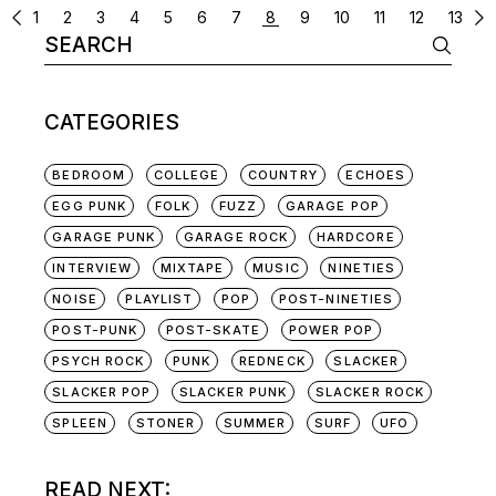
POSTS
1
2
3
4
5
6
7
8
9
10
11
12
13
Search
NAVIGATION
for:
CATEGORIES
BEDROOM
COLLEGE
COUNTRY
ECHOES
EGG PUNK
FOLK
FUZZ
GARAGE POP
GARAGE PUNK
GARAGE ROCK
HARDCORE
INTERVIEW
MIXTAPE
MUSIC
NINETIES
NOISE
PLAYLIST
POP
POST-NINETIES
POST-PUNK
POST-SKATE
POWER POP
PSYCH ROCK
PUNK
REDNECK
SLACKER
SLACKER POP
SLACKER PUNK
SLACKER ROCK
SPLEEN
STONER
SUMMER
SURF
UFO
READ NEXT: