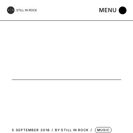
Skip
to
the
content
BEST OF
TAG
5 SEPTEMBER 2016
BY
STILL IN ROCK
MUSIC