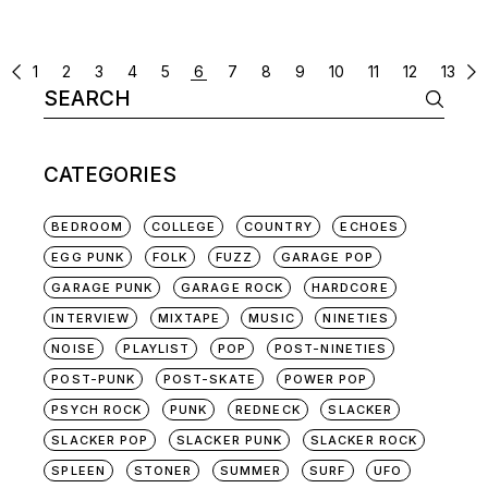
POSTS
1
2
3
4
5
6
7
8
9
10
11
12
13
Search
NAVIGATION
for:
CATEGORIES
BEDROOM
COLLEGE
COUNTRY
ECHOES
EGG PUNK
FOLK
FUZZ
GARAGE POP
GARAGE PUNK
GARAGE ROCK
HARDCORE
INTERVIEW
MIXTAPE
MUSIC
NINETIES
NOISE
PLAYLIST
POP
POST-NINETIES
POST-PUNK
POST-SKATE
POWER POP
PSYCH ROCK
PUNK
REDNECK
SLACKER
SLACKER POP
SLACKER PUNK
SLACKER ROCK
SPLEEN
STONER
SUMMER
SURF
UFO