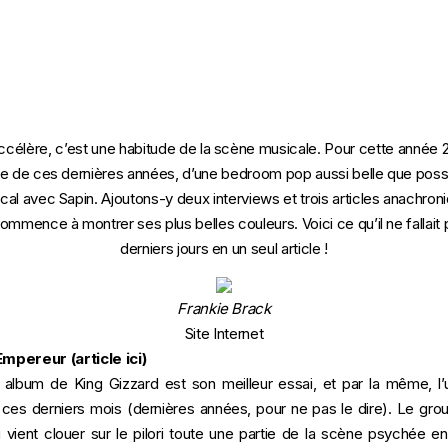
’accélère, c’est une habitude de la scène musicale. Pour cette année 20
e de ces dernières années, d’une bedroom pop aussi belle que possib
al avec Sapin. Ajoutons-y deux interviews et trois articles anachroniq
mmence à montrer ses plus belles couleurs. Voici ce qu’il ne fallait
derniers jours en un seul article !
Frankie Brack
Site Internet
 Empereur (
article ici
)
l album de King Gizzard est son meilleur essai, et par la même, l
es derniers mois (dernières années, pour ne pas le dire). Le gr
vient clouer sur le pilori toute une partie de la scène psychée en 