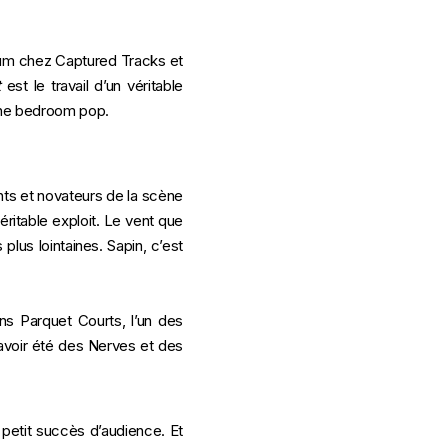
bum chez Captured Tracks et
t
est le travail d’un véritable
cène bedroom pop.
nts et novateurs de la scène
éritable exploit. Le vent que
lus lointaines. Sapin, c’est
ns Parquet Courts, l’un des
 avoir été des Nerves et des
n petit succès d’audience. Et