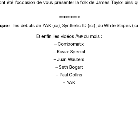
ront été l’occasion de vous présenter la folk de James Taylor ainsi
*********
quer
: les débuts de YAK (
ici
), Synthetic ID (
ici
), du White Stripes (
ici
Et enfin, les vidéos
live
du mois :
–
Combomatix
–
Kaviar Special
–
Juan Wauters
–
Seth Bogart
–
Paul Collins
–
YAK