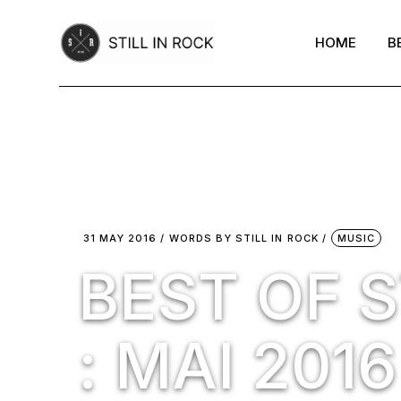
Skip
to
the
HOME
B
content
31 MAY 2016
WORDS BY
STILL IN ROCK
MUSIC
BEST OF S
: MAI 2016