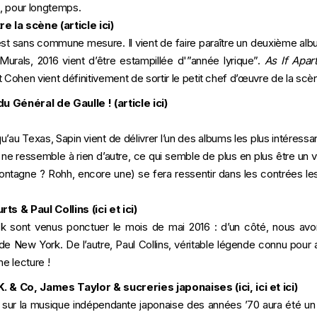
s, pour longtemps.
re la scène (
article ici
)
st sans commune mesure. Il vient de faire paraître un deuxième al
Murals, 2016 vient d’être estampillée d'”année lyrique”.
As If Apar
 et Cohen vient définitivement de sortir le petit chef d’œuvre de la s
 du Général de Gaulle !
(
article ici
)
’au Texas, Sapin vient de délivrer l’un des albums les plus intéressa
ne ressemble à rien d’autre, ce qui semble de plus en plus être un v
ontagne ? Rohh, encore une) se fera ressentir dans les contrées les p
rts & Paul Collins (
ici
et
ici
)
ock sont venus ponctuer le mois de mai 2016 : d’un côté, nous avo
 de New York. De l’autre, Paul Collins, véritable légende connu pour
ne lecture !
.K. & Co, James Taylor & sucreries japonaises (
ici
,
ici
et
ici
)
icle sur la musique indépendante japonaise des années ’70 aura été u