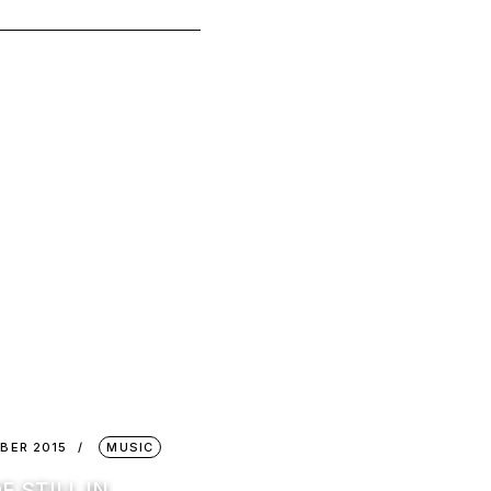
BER 2015
MUSIC
F STILL IN