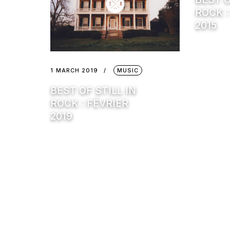
ROCK 
2015
1 MARCH 2019
MUSIC
BEST OF STILL IN
ROCK : FÉVRIER
2019