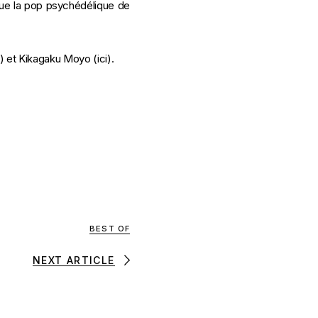
 que la pop psychédélique de
) et Kikagaku Moyo (
ici
).
BEST OF
NEXT ARTICLE