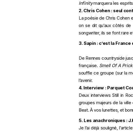
Infinity
marquera les esprit
2. Chris Cohen : seul cont
La poésie de Chris Cohen e
on se dit qu’aux côtés de 
songwriter, ils se font rare
3. Sapin : c’est la France
De Rennes countryside jusqu
française.
Smell Of A Prick
souffle ce groupe (sur la m
l’avenir.
4. Interview : Parquet Cou
Deux interviews Still in R
groupes majeurs de la ville
Beat. À vos lunettes, et bon
5. Les anachroniques : J
Je l’ai déjà souligné, l’art