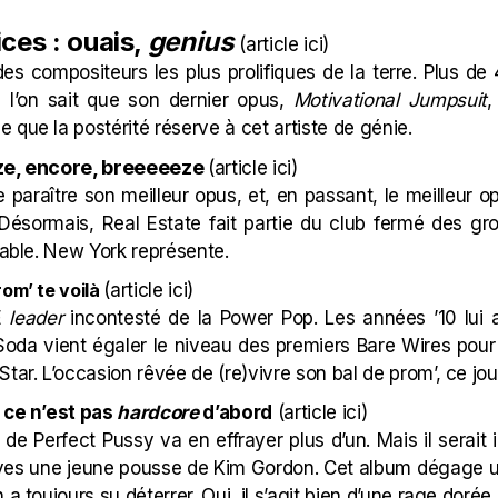
ces : ouais,
genius
(
article ici
)
 des compositeurs les plus prolifiques de la terre. Plus d
e l’on sait que son dernier opus,
Motivational Jumpsuit
,
 que la postérité réserve à cet artiste de génie.
eze, encore, breeeeeze
(
article ici
)
e paraître son meilleur opus, et, en passant, le meilleur
Désormais, Real Estate fait partie du club fermé des gro
hable. New York représente.
rom’ te voilà
(
article ici
)
E
leader
incontesté de la Power Pop. Les années ’10 lui a
da vient égaler le niveau des premiers Bare Wires pour 
tar. L’occasion rêvée de (re)vivre son bal de prom’, ce jour 
, ce n’est pas
hardcore
d’abord
(
article ici
)
 de Perfect Pussy va en effrayer plus d’un. Mais il serai
ves une jeune pousse de Kim Gordon. Cet album dégage 
a toujours su déterrer. Oui, il s’agit bien d’une rage dorée.