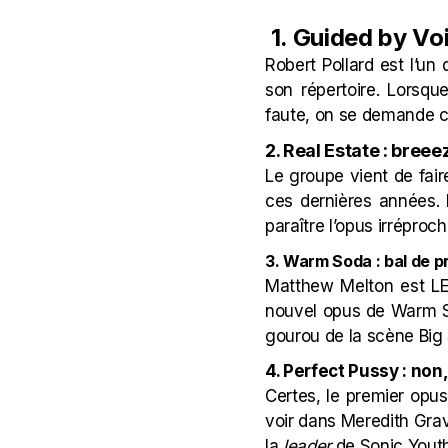
1. Guided by Voi
Robert Pollard est l’un
son répertoire. Lorsqu
faute, on se demande ce
2. Real Estate : bree
Le groupe vient de fair
ces dernières années. 
paraître l’opus irréproc
3. Warm Soda : bal de p
Matthew Melton est L
nouvel opus de Warm So
gourou de la scène Big S
4. Perfect Pussy : non
Certes, le premier opus
voir dans Meredith Gra
la
leader
de Sonic Youth 