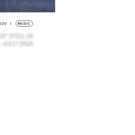
2020
MUSIC
ST STILL IN
 JULY 2020