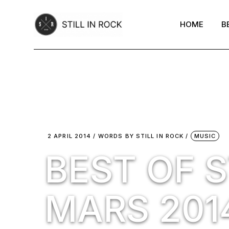
Skip
to
the
HOME
B
content
2 APRIL 2014
WORDS BY
STILL IN ROCK
MUSIC
BEST OF S
MARS 201