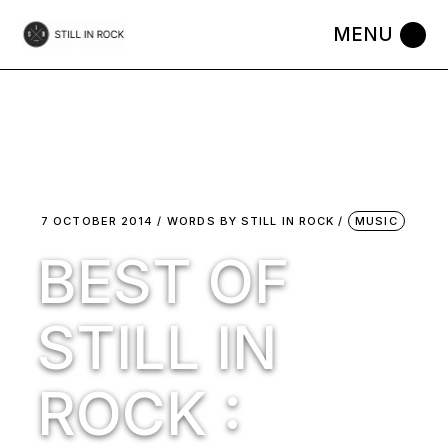
Skip
to
the
content
7 OCTOBER 2014
WORDS BY
STILL IN ROCK
MUSIC
BEST OF
STILL IN
ROCK :