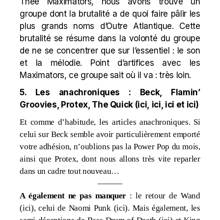
Thee Maximators, nous avons trouvé un
groupe dont la brutalité a de quoi faire pâlir les
plus grands noms d’Outre Atlantique. Cette
brutalité se résume dans la volonté du groupe
de ne se concentrer que sur l’essentiel : le son
et la mélodie. Point d’artifices avec les
Maximators, ce groupe sait où il va : très loin.
5. Les anachroniques : Beck, Flamin’
Groovies, Protex, The Quick (
ici
,
ici
,
ici
et
ici
)
Et comme d’habitude, les articles anachroniques. Si
celui sur Beck semble avoir particulièrement emporté
votre adhésion, n’oublions pas la Power Pop du mois,
ainsi que Protex, dont nous allons très vite reparler
dans un cadre tout nouveau…
———
A également ne pas manquer
: le retour de Wand
(
ici
), celui de Naomi Punk (
ici
). Mais également, les