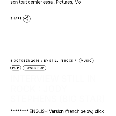
son tout dernier essai, Pictures, Mo
SHARE
8 OCTOBER 2016
BY
STILL IN ROCK
MUSIC
POP
POWER POP
INTERVIEW STILL IN
ROCK : JODY
STEPHENS (BIG STAR)
******** ENGLISH Version (french below, click