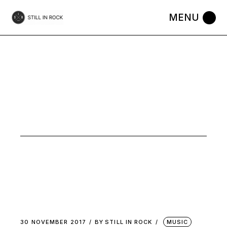
Skip
to
the
content
PAUL TAG
30 NOVEMBER 2017
BY
STILL IN ROCK
MUSIC