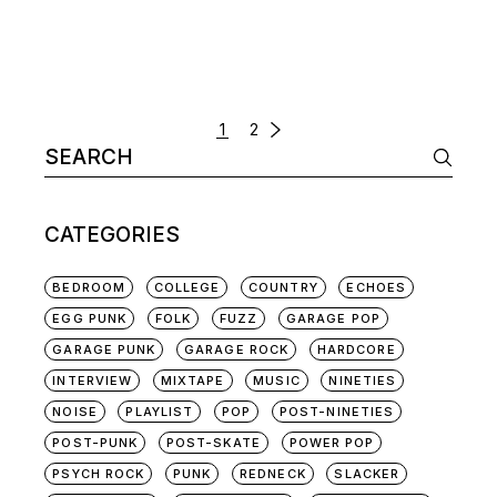
POSTS
1
2
Search
NAVIGATION
for:
CATEGORIES
BEDROOM
COLLEGE
COUNTRY
ECHOES
EGG PUNK
FOLK
FUZZ
GARAGE POP
GARAGE PUNK
GARAGE ROCK
HARDCORE
INTERVIEW
MIXTAPE
MUSIC
NINETIES
NOISE
PLAYLIST
POP
POST-NINETIES
POST-PUNK
POST-SKATE
POWER POP
PSYCH ROCK
PUNK
REDNECK
SLACKER