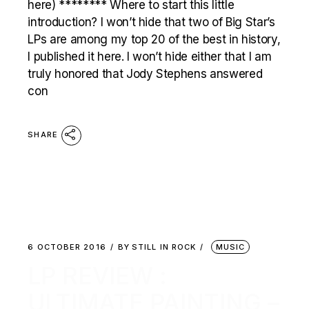
here) ******** Where to start this little
introduction? I won’t hide that two of Big Star’s
LPs are among my top 20 of the best in history,
I published it here. I won’t hide either that I am
truly honored that Jody Stephens answered
con
SHARE
6 OCTOBER 2016
BY
STILL IN ROCK
MUSIC
LP REVIEW :
ULTIMATE PAINTING –