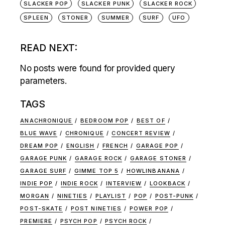
SLACKER POP
SLACKER PUNK
SLACKER ROCK
SPLEEN
STONER
SUMMER
SURF
UFO
READ NEXT:
No posts were found for provided query
parameters.
TAGS
ANACHRONIQUE
BEDROOM POP
BEST OF
BLUE WAVE
CHRONIQUE
CONCERT REVIEW
DREAM POP
ENGLISH
FRENCH
GARAGE POP
GARAGE PUNK
GARAGE ROCK
GARAGE STONER
GARAGE SURF
GIMME TOP 5
HOWLINBANANA
INDIE POP
INDIE ROCK
INTERVIEW
LOOKBACK
MORGAN
NINETIES
PLAYLIST
POP
POST-PUNK
POST-SKATE
POST NINETIES
POWER POP
PREMIERE
PSYCH POP
PSYCH ROCK