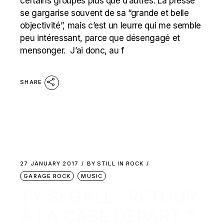
certains groupes plus que d’autres. La presse
se gargarise souvent de sa “grande et belle
objectivité”, mais c’est un leurre qui me semble
peu intéressant, parce que désengagé et
mensonger. J’ai donc, au f
SHARE
27 JANUARY 2017
BY
STILL IN ROCK
GARAGE ROCK
MUSIC
TY SEGALL : RETOUR
À LA CASE DÉPART ?