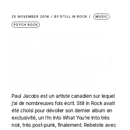
25 NOVEMBER 2016
BY
STILL IN ROCK
MUSIC
PSYCH ROCK
WORLD PREMIERE :
PAUL JACOBS –
PICTURES, MOVIES &
APARTMENTS (LO-FI-
FUZZ-A-GO-GO)
Paul Jacobs est un artiste canadien sur lequel
j’ai de nombreuses fois écrit. Still in Rock avait
été choisi pour dévoiler son dernier album en
exclusivité, un I’m Into What You’re Into très
noir, très post-punk, finalement. Rebelote avec