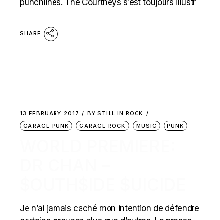
punchlines. The Courtneys s’est toujours illustr
SHARE
13 FEBRUARY 2017
BY
STILL IN ROCK
GARAGE PUNK
GARAGE ROCK
MUSIC
PUNK
WORLD PREMIERE:
DR CHAN –
$OUTH$IDE $UICIDE
Je n’ai jamais caché mon intention de défendre