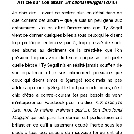
Article sur son album
Emotional Mugger
(2016)
Je dois dire – avant de rentrer plus en détail dans ce
que contient cet album – que je suis un peu gêné aux
entournures. J’ai en effet l’impression que Ty Segall
vient de donner quelques billes à tous ceux qui le disent
trop prolifique, entendez par là, trop pressé de sortir
ses albums au détriment de la créativité que l’on
présume toujours venir du temps qui passe – et quelle
quelle bêtise ! Ty Segall n’a en réalité jamais souffert de
son impatience et je suis intimement persuadé que
ceux qui disent aimer le (garage) rock mais ne pas
aduler
apprécier Ty Segall le font par mode, ouais, c’est
chic d’être à contre-courant (et pas besoin de venir
m’interpeler sur Facebook pour me dire “
non mais j’te
jure, moi, je n’aime vraiment pas
“…). Son
Emotional
Mugger
qui est paru l’an dernier est particulièrement
brillant en ce qu’il a justement coupé l’herbe sous les
pieds à tous ces diseurs de mauvaise foi qui ont été