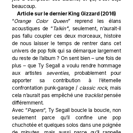
beaucoup.
Article sur le dernier King Gizzard
(2016)
“
Orange Color Queen
” reprend les élans
acoustiques de “
Talkin’
“, seulement, n’aurait-il
pas fallu coupler ces deux morceaux, histoire
de nous laisser le temps de rentrer dans cet
univers de pop folk qui sa démarque largement
du reste de l’album ? On sent bien – une fois de
plus – que Ty Segall a voulu rendre hommage
aux artistes
seventies
, probablement pour
apporter sa contribution à l’éternelle
confrontation punk-garage /
classic rock
, mais
cela n’aurait pas empêché une
tracklist
pensée
différemment.
Avec “
Papers
“, Ty Segall boucle la boucle, non
seulement parce qu’il confine une pop
chuchotée et quelques solos dans une poignée
de minutes, mais aussi parce qu’il rappelle