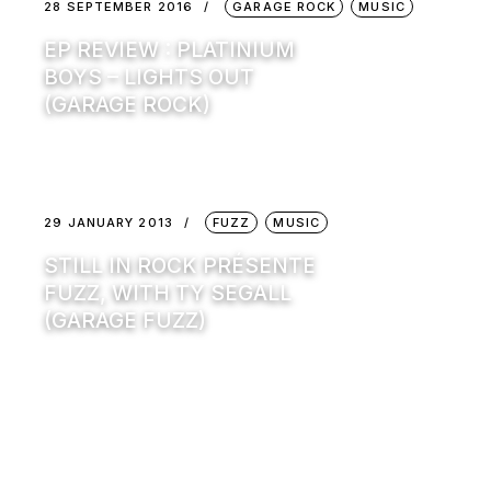
28 SEPTEMBER 2016
GARAGE ROCK
MUSIC
EP REVIEW : PLATINIUM
BOYS – LIGHTS OUT
(GARAGE ROCK)
29 JANUARY 2013
FUZZ
MUSIC
STILL IN ROCK PRÉSENTE
FUZZ, WITH TY SEGALL
(GARAGE FUZZ)