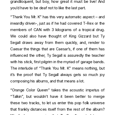
grandiloquent, but boy, how great it must be live! And
you’d have to be deaf not to like the last part.
“Thank You Mr. K” has this very automatic aspect – and
inwardly driven-, just as if he had covered T-Rex or the
members of CAN with 3 kilograms of a tropical drug.
We could also have thought of King Gizzard but Ty
Segall draws away from them quickly, and, render to
Caesar the things that are Caesar’s, if one of them has
influenced the other, Ty Segall is assuredly the teacher
with his stick, first pilgrim in the myriad of garage bands.
The interlude of “Thank You Mr. K” means nothing, but
it’s the proof that Ty Segall always gets so much joy
composing his albums, and that means a lot.
“Orange Color Queen” takes the acoustic impetus of
“Talkin”, but wouldn’t have it been better to merge
these two tracks, to let us enter this pop folk universe
that frankly distances itself from the rest of the album?