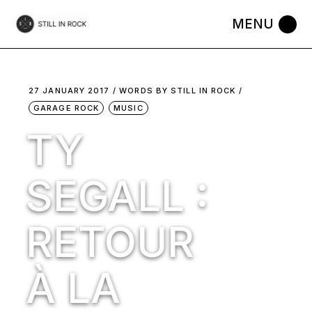
Skip
to
the
content
27 JANUARY 2017
WORDS BY
STILL IN ROCK
GARAGE ROCK
MUSIC
TY
SEGALL :
RETOUR
À LA