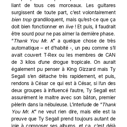
liant de tous ces morceaux. Les guitares
surgissent de toute part, c’est volontairement
bien trop
grandiloquent, mais qu’est-ce que ça
doit bien fonctionner en
live
! Et puis, il faudrait
être sourd pour ne pas aimer la dernière phase.
“
Thank You Mr. K
” a quelque chose de très
automatique – et d’habité -, un peu comme s’il
avait couvert T-Rex ou les membres de CAN
de 3 kilos d’une drogue tropicale. On aurait
également pu penser à King Gizzard mais Ty
Segall s’en détache très rapidement, et puis,
rendons à César ce qui est à César, si l’un des
deux groupes à influencé l’autre, Ty Segall est
assurément le maitre avec son bâton, premier
pèlerin dans la nébuleuse. L’interlude de “
Thank
You Mr. K
” ne veut rien dire, mais elle est la
preuve que Ty Segall prend toujours autant de
joie à composer ses albums, et ça, c’est déjà