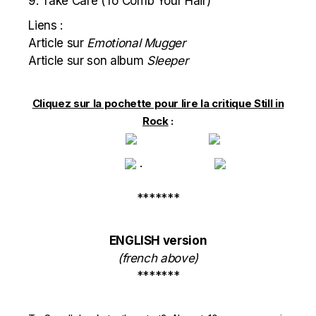
9. Take Care (To Comb Your Hair)
Liens :
Article sur
Emotional Mugger
Article sur son album
Sleeper
Cliquez sur la pochette pour lire la critique Still in
Rock
:
.
*******
ENGLISH version
(french above)
*******