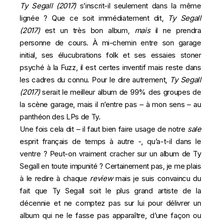
Ty Segall (2017)
s’inscrit-il seulement dans la même
lignée ? Que ce soit immédiatement dit,
Ty Segall
(2017)
est un très bon album,
mais
il ne prendra
personne de cours. À mi-chemin entre son garage
initial, ses élucubrations folk et ses essaies stoner
psyché à la Fuzz, il est certes inventif mais reste dans
les cadres du connu. Pour le dire autrement,
Ty Segall
(2017)
serait le meilleur album de 99% des groupes de
la scène garage, mais il n’entre pas – à mon sens – au
panthéon des LPs de Ty.
Une fois cela dit – il faut bien faire usage de notre
sale
esprit français de temps à autre -, qu’a-t-il dans le
ventre ? Peut-on vraiment cracher sur un album de Ty
Segall en toute impunité ? Certainement pas, je me plais
à le redire à chaque
review
mais je suis convaincu du
fait que Ty Segall soit le plus grand artiste de la
décennie et ne comptez pas sur lui pour délivrer un
album qui ne le fasse pas apparaître, d’une façon ou