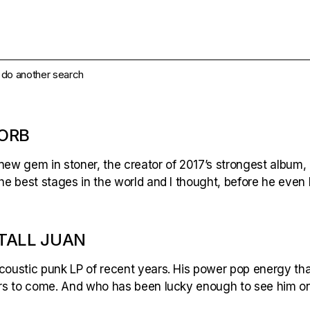
e do another search
 ORB
new gem in stoner, the creator of 2017’s strongest album, 
the best stages in the world and I thought, before he even 
 TALL JUAN
acoustic punk LP of recent years. His power pop energy th
ears to come. And who has been lucky enough to see him on