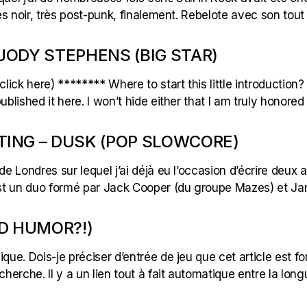
rès noir, très post-punk, finalement. Rebelote avec son tout
 JODY STEPHENS (BIG STAR)
ck here) ******** Where to start this little introduction? I
published it here. I won’t hide either that I am truly hono
NTING – DUSK (POP SLOWCORE)
de Londres sur lequel j’ai déjà eu l’occasion d’écrire deux
est un duo formé par Jack Cooper (du groupe Mazes) et Jam
D HUMOR?!)
que. Dois-je préciser d’entrée de jeu que cet article est f
echerche. Il y a un lien tout à fait automatique entre la 