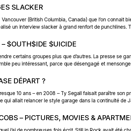
GES SLACKER
 Vancouver (British Columbia, Canada) que l’on connait bi
lisé un interview slacker à grand renfort de punchlines. Th
 – $OUTH$IDE $UICIDE
endre certains groupes plus que d’autres. La presse se gar
 semble peu intéressant, parce que désengagé et mensonger.
ASE DÉPART ?
a presque 10 ans – en 2008 – Ty Segall faisait paraître son
ste qui allait relancer le style garage dans la continuité d
COBS – PICTURES, MOVIES & APARTME
uel j’ai de nombreuses fois écrit. Still in Rock avait été c