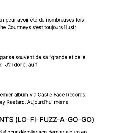
en pour avoir été de nombreuses fois
e Courtneys s’est toujours illustr
garise souvent de sa “grande et belle
 J’ai donc, au f
 premier album via Castle Face Records.
e Jay Reatard. Aujourd’hui même
NTS (LO-FI-FUZZ-A-GO-GO)
hoisi pour dévoiler son dernier album en