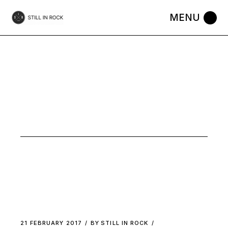
Skip
to
the
content
GARAGE
ROCK TAG
21 FEBRUARY 2017
BY
STILL IN ROCK