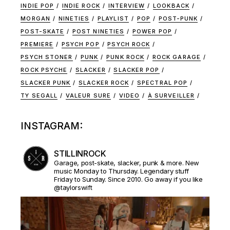
INDIE POP
INDIE ROCK
INTERVIEW
LOOKBACK
MORGAN
NINETIES
PLAYLIST
POP
POST-PUNK
POST-SKATE
POST NINETIES
POWER POP
PREMIERE
PSYCH POP
PSYCH ROCK
PSYCH STONER
PUNK
PUNK ROCK
ROCK GARAGE
ROCK PSYCHE
SLACKER
SLACKER POP
SLACKER PUNK
SLACKER ROCK
SPECTRAL POP
TY SEGALL
VALEUR SURE
VIDEO
À SURVEILLER
INSTAGRAM:
STILLINROCK
Garage, post-skate, slacker, punk & more. New
music Monday to Thursday. Legendary stuff
Friday to Sunday. Since 2010. Go away if you like
@taylorswift