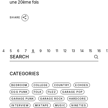
une 20ème fois
SHARE
POSTS
4
5
6
7
8
9
10
11
12
13
14
15
16
1
Search
NAVIGATION
for:
CATEGORIES
BEDROOM
COLLEGE
COUNTRY
ECHOES
EGG PUNK
FOLK
FUZZ
GARAGE POP
GARAGE PUNK
GARAGE ROCK
HARDCORE
INTERVIEW
MIXTAPE
MUSIC
NINETIES