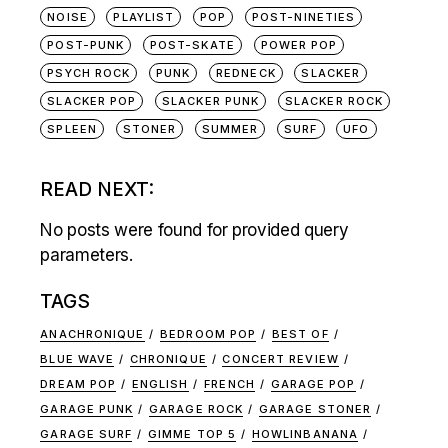
NOISE
PLAYLIST
POP
POST-NINETIES
POST-PUNK
POST-SKATE
POWER POP
PSYCH ROCK
PUNK
REDNECK
SLACKER
SLACKER POP
SLACKER PUNK
SLACKER ROCK
SPLEEN
STONER
SUMMER
SURF
UFO
READ NEXT:
No posts were found for provided query
parameters.
TAGS
ANACHRONIQUE
BEDROOM POP
BEST OF
BLUE WAVE
CHRONIQUE
CONCERT REVIEW
DREAM POP
ENGLISH
FRENCH
GARAGE POP
GARAGE PUNK
GARAGE ROCK
GARAGE STONER
GARAGE SURF
GIMME TOP 5
HOWLINBANANA