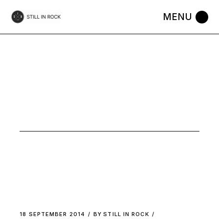
Skip
to
the
content
GARAGE
ROCK TAG
18 SEPTEMBER 2014
BY
STILL IN ROCK