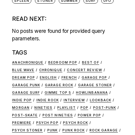
SPLEEN
STONER
SUMMER
SURF
UFO
READ NEXT:
No posts were found for provided query
parameters.
TAGS
ANACHRONIQUE
BEDROOM POP
BEST OF
BLUE WAVE
CHRONIQUE
CONCERT REVIEW
DREAM POP
ENGLISH
FRENCH
GARAGE POP
GARAGE PUNK
GARAGE ROCK
GARAGE STONER
GARAGE SURF
GIMME TOP 5
HOWLINBANANA
INDIE POP
INDIE ROCK
INTERVIEW
LOOKBACK
MORGAN
NINETIES
PLAYLIST
POP
POST-PUNK
POST-SKATE
POST NINETIES
POWER POP
PREMIERE
PSYCH POP
PSYCH ROCK
PSYCH STONER
PUNK
PUNK ROCK
ROCK GARAGE