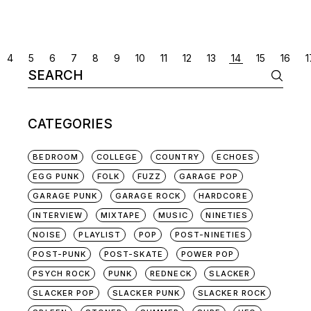
POSTS
4
5
6
7
8
9
10
11
12
13
14
15
16
1
Search
NAVIGATION
for:
CATEGORIES
BEDROOM
COLLEGE
COUNTRY
ECHOES
EGG PUNK
FOLK
FUZZ
GARAGE POP
GARAGE PUNK
GARAGE ROCK
HARDCORE
INTERVIEW
MIXTAPE
MUSIC
NINETIES
NOISE
PLAYLIST
POP
POST-NINETIES
POST-PUNK
POST-SKATE
POWER POP
PSYCH ROCK
PUNK
REDNECK
SLACKER
SLACKER POP
SLACKER PUNK
SLACKER ROCK