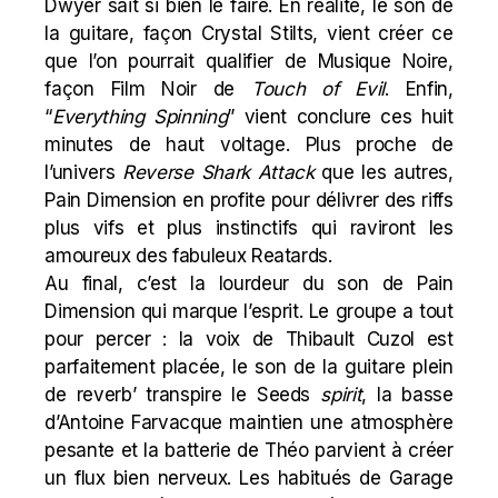
Dwyer sait si bien le faire. En réalité, le son de
la guitare, façon
Crystal
Stilts, vient créer ce
que l’on pourrait qualifier de Musique Noire,
façon Film Noir de
Touch
of Evil
. Enfin,
“
Everything Spinning
” vient conclure ces huit
minutes de haut voltage. Plus proche de
l’univers
Reverse
Shark Attack
que les autres,
Pain Dimension en profite pour délivrer des riffs
plus vifs et plus instinctifs qui raviront les
amoureux des fabuleux
Reatards
.
Au final, c’est la lourdeur du son de Pain
Dimension qui marque l’esprit. Le groupe a tout
pour percer : la voix de Thibault Cuzol est
parfaitement placée, le son de la guitare plein
de reverb’ transpire le
Seeds
spirit
, la basse
d’Antoine Farvacque maintien une atmosphère
pesante et la batterie de Théo parvient à créer
un flux bien nerveux. Les habitués de Garage