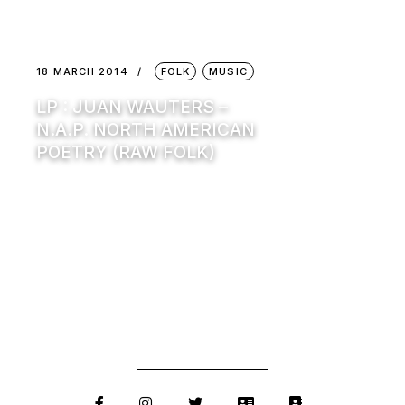
18 MARCH 2014
FOLK
MUSIC
LP : JUAN WAUTERS –
N.A.P. NORTH AMERICAN
POETRY (RAW FOLK)