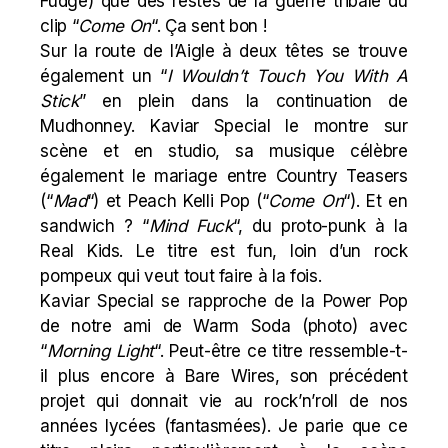
Fudge
) que des restes de la guerre tribale du
clip “
Come On
“. Ça sent bon !
Sur la route de l’Aigle à deux têtes se trouve
également un “
I Wouldn’t Touch You With A
Stick
” en plein dans la continuation de
Mudhonney. Kaviar Special le montre sur
scène et en studio, sa musique célèbre
également le mariage entre Country Teasers
(“
Mad
“) et Peach Kelli Pop (“
Come On
“). Et en
sandwich ? “
Mind Fuck
“, du proto-punk à la
Real Kids. Le titre est fun, loin d’un rock
pompeux qui veut tout faire à la fois.
Kaviar Special se rapproche de la Power Pop
de notre ami de Warm Soda (
photo
) avec
“
Morning Light
“. Peut-être ce titre ressemble-t-
il plus encore à Bare Wires, son précédent
projet qui donnait vie au rock’n’roll de nos
années lycées (fantasmées). Je parie que ce