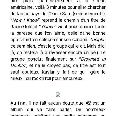
titre plaira particulièrement à la scène
américaine, voilà 3 minutes pour aller chercher
du fan au pays de l’Oncle Sam (sérieusement !)
“
Now I Know
” reprend le chemin d’un titre de
Radio Gold et “
Yolove
” vient nous donner toute
la paresse que l’on aime, celle d’une bonne
après-midi en caleçon sur son canapé.
Tonight
,
ce sera bien, c’est le groupe qui le dit. Mais d’ici
là, on restera là à rêvasser encore un peu. Le
groupe conclut finalement sur “
Drowned In
Doubts
“, et ne le croyez pas, ce titre est tout
sauf douteux. Kaviar y fait ce qu’il gère le
mieux : du rock’n’roll pour amoureux.
Au final, il ne fait aucun doute que
#2
est un
album qui va faire parler. De nombreux