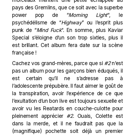
morceaux méritent une petite échappée au
pays des Gremlins, que ce soit avec la superbe
power pop de “
Morning Light
“, le
psychédélisme de “
Highway
” ou l’esprit plus
punk de “
Mind Fuck
“. En somme, plus Kaviar
Special s’éloigne d’un son trop sixties, plus il
est brillant. Cet album fera date sur la scène
française !
Cachez vos grand-mères, parce que si
#2
n’est
pas un album pour les garçons bien éduqués, il
est certain qu’il ne s’adresse pas à
l’adolescente prépubère. Il faut aimer le goût de
la transpiration, avoir l’expérience de ce que
l’exultation d’un bon live est toujours sexuelle et
avoir vu les Reatards en couche-culotte pour
pleinement apprécier
#2
. Ouais, Colette est
dans la merde, et il ne faudrait pas que la
(magnifique) pochette soit déjà un premier