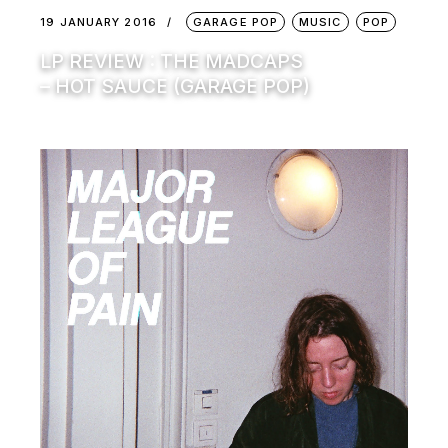
19 JANUARY 2016
GARAGE POP
MUSIC
POP
LP REVIEW : THE MADCAPS
– HOT SAUCE (GARAGE POP)