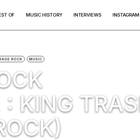
EST OF
MUSIC HISTORY
INTERVIEWS
INSTAGRAM
RAGE ROCK
MUSIC
ROCK
 : KING TRA
ROCK)