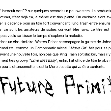
” introduit cet EP sur quelques accords un peu western. La product
orceau, c’est déjà ça, le thème est ainsi planté. On enchaine alors av
er la cadence pour un titre fort convaincant. King Trash entre ensui
 ce sont les amateurs de sixties qui vont être ravis. Le titre est t
pas voulu se laisser le temps d’explorer la mélodie.
s dans un élan similaire. Warren Fisher accompagne la guitare de Joh
inimaliste, comme un
Combomatix
ralenti. “
Move
On
” fait pour sa p
evient une nouvelle fois, non pas que King Trash soit slacker, mais il 
ement très groovy. “
Love Isn’t Easy
“, enfin, fait office de titre le pl
n peu la chansonnette, c’est la Mère Josette qui va être contente.