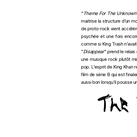
“
Theme For The Unknown
maitrise la structure d’un m
de proto-rock vient accélér
psychée et une fois encore,
comme si King Trash n’avait 
“
Disappear
” prend le relai
une musique rock plutôt m
pop. L’esprit de King Khan r
film de série B qui est final
aussi bon lorsqu’il pousse u