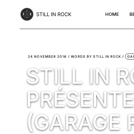
Skip
to
the
HOME
B
content
24 NOVEMBER 2016
WORDS BY
STILL IN ROCK
GA
STILL IN 
PRÉSENTE
(GARAGE 