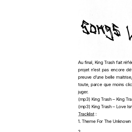
Au final, King Trash fait ré
projet n’est pas encore dé
preuve d’une belle maitrise
toute, parce que moins clic
juger.
(mp3)
King Trash – King Tr
(mp3)
King Trash – Love Isn
Tracklist
:
1. Theme For The Unknown
2.