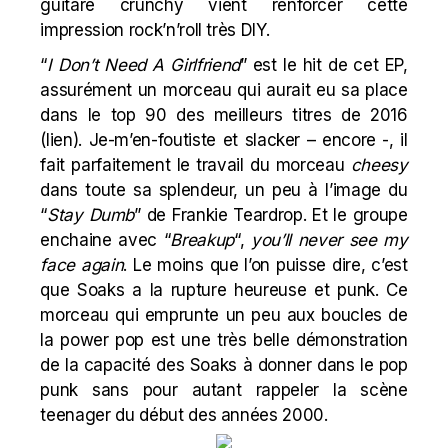
guitare crunchy vient renforcer cette
impression rock’n’roll très DIY.
“
I Don’t Need A Girlfriend
” est le hit de cet EP,
assurément un morceau qui aurait eu sa place
dans le top 90 des meilleurs titres de 2016
(
lien
). Je-m’en-foutiste et slacker – encore -, il
fait parfaitement le travail du morceau
cheesy
dans toute sa splendeur, un peu à l’image du
“
Stay Dumb
” de
Frankie Teardrop
. Et le groupe
enchaine avec “
Breakup
“,
you’ll never see my
face again
. Le moins que l’on puisse dire, c’est
que Soaks a la rupture heureuse et punk. Ce
morceau qui emprunte un peu aux boucles de
la power pop est une très belle démonstration
de la capacité des Soaks à donner dans le pop
punk sans pour autant rappeler la scène
teenager du début des années 2000.