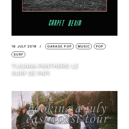
16 JULY 2019
GARAGE POP
MUSIC
POP
SURF
TIJUANA PANTHERS: LE
SURF DE PAPI