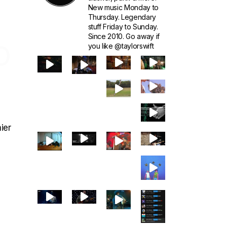
New music Monday to
Thursday. Legendary
stuff Friday to Sunday.
Since 2010. Go away if
O
you like @taylorswift
ier