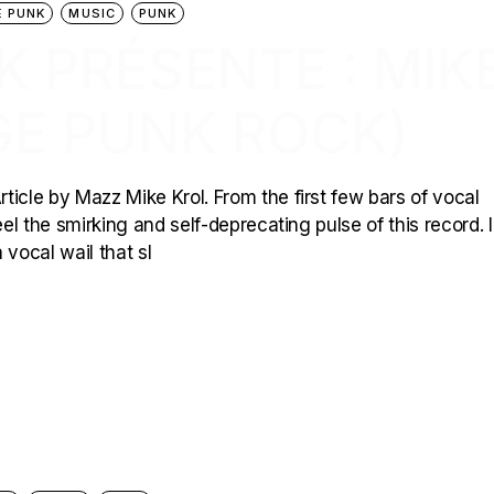
 PUNK
MUSIC
PUNK
K PRÉSENTE : MIK
GE PUNK ROCK)
cle by Mazz Mike Krol. From the first few bars of vocal
l the smirking and self-deprecating pulse of this record. I
 vocal wail that sl