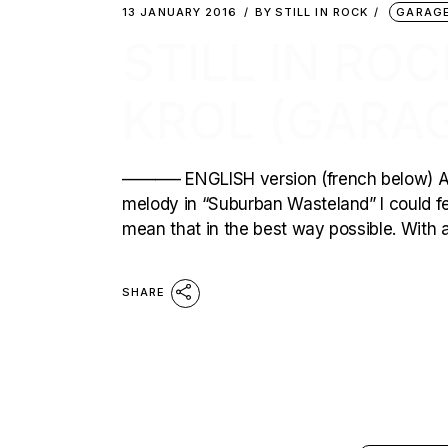
13 JANUARY 2016
BY
STILL IN ROCK
GARAGE
STILL IN ROC
KROL (GARA
———– ENGLISH version (french below) Arti
melody in “Suburban Wasteland” I could fee
mean that in the best way possible. With a
SHARE