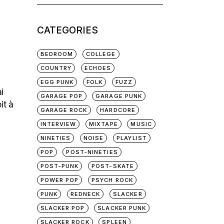
for:
CATEGORIES
BEDROOM
COLLEGE
COUNTRY
ECHOES
EGG PUNK
FOLK
FUZZ
i
GARAGE POP
GARAGE PUNK
it à
GARAGE ROCK
HARDCORE
INTERVIEW
MIXTAPE
MUSIC
NINETIES
NOISE
PLAYLIST
POP
POST-NINETIES
POST-PUNK
POST-SKATE
POWER POP
PSYCH ROCK
PUNK
REDNECK
SLACKER
SLACKER POP
SLACKER PUNK
SLACKER ROCK
SPLEEN