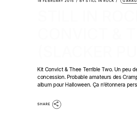
18 FEBRUARY 2015
BY
STILL IN ROCK
GARAG
STILL IN ROC
CONVICT & T
(SLACKER P
Kit Convict & Thee Terrible Two. Un peu 
concession. Probable amateurs des Cramps,
album pour Halloween. Ça n’étonnera per
SHARE