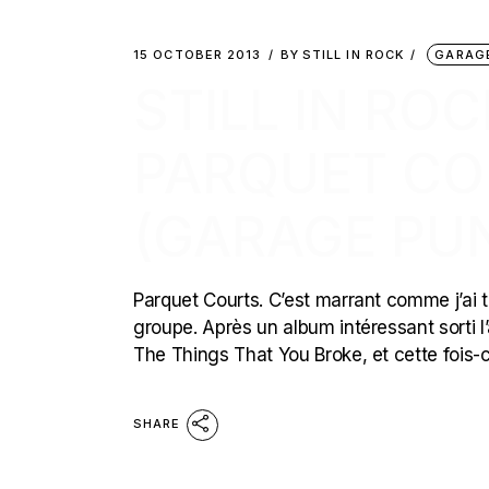
15 OCTOBER 2013
BY
STILL IN ROCK
GARAG
STILL IN ROC
PARQUET CO
(GARAGE PU
Parquet Courts. C’est marrant comme j’ai to
groupe. Après un album intéressant sorti l’
The Things That You Broke, et cette fois-
SHARE