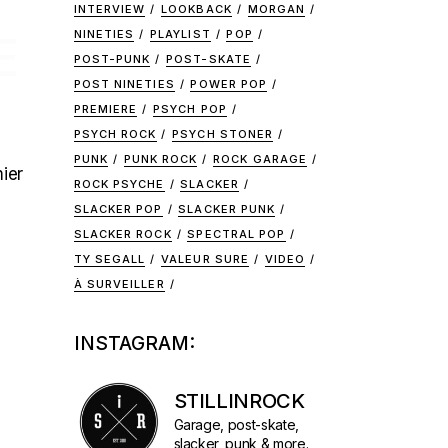
INTERVIEW
LOOKBACK
MORGAN
NINETIES
PLAYLIST
POP
E
POST-PUNK
POST-SKATE
POST NINETIES
POWER POP
PREMIERE
PSYCH POP
PSYCH ROCK
PSYCH STONER
PUNK
PUNK ROCK
ROCK GARAGE
ier
ROCK PSYCHE
SLACKER
SLACKER POP
SLACKER PUNK
SLACKER ROCK
SPECTRAL POP
TY SEGALL
VALEUR SURE
VIDEO
À SURVEILLER
INSTAGRAM:
STILLINROCK
Garage, post-skate,
slacker, punk & more.