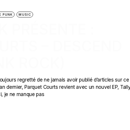
E PUNK
MUSIC
K PRÉSENTE :
URTS – DESCEND
NK ROCK)
ujours regretté de ne jamais avoir publié d’articles sur ce
an dernier, Parquet Courts revient avec un nouvel EP, Tally
ci, je ne manque pas