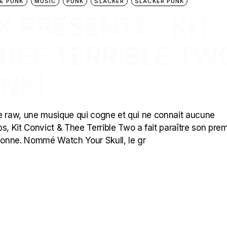
E PUNK
MUSIC
PUNK
SLACKER
SLACKER PUNK
K PRÉSENTE : KIT
HEE TERRIBLE TW
UNK)
de raw, une musique qui cogne et qui ne connait aucune
 Kit Convict & Thee Terrible Two a fait paraître son prem
sonne. Nommé Watch Your Skull, le gr