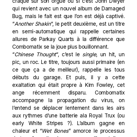
craqué sur son orgue ou si c’est John Dwyer
qui revient avec un nouvel album de
Damaged
Bug
, mais le fait est que l’on est déjà captivé.
“
Another Shakin
“, le petit deuxième, est un titre
en semi-automatique qui rappelle certaines
allures de
Parkay Quarts
à
la
différence que
Combomatix se la joue plus bouillonnant.
“
Chinese Thought
“, c’est le
single
, un hit, un
pic, un roc. Le titre, toujours aussi primaire (en
ce que ça a de meilleur), rappelle les tous
débuts du garage. Et puis, il y a cette
exaltation qui était propre à
Kim Fowley
, cet
ange récemment disparu. Combomatix
accompagne la propagation du virus, on
l’entend se déplacer lentement dans les airs
aux rythmes d’une batterie ala
Royal Trux
(ou
early
White Stripes
?). L’album gagne en
chaleur et “
Wet Bones
” amorce le processus