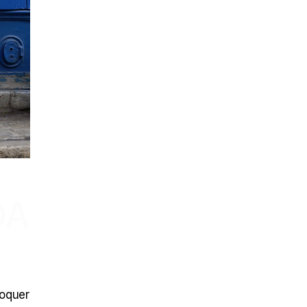
DA
voquer