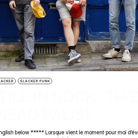
LACKER
SLACKER PUNK
TILL IN ROCK: TH 
NEAU PALIS)
nglish below ***** Lorsque vient le moment pour moi d’é