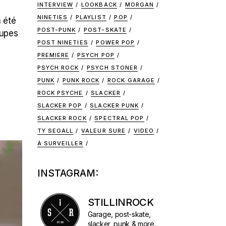
INTERVIEW
LOOKBACK
MORGAN
NINETIES
PLAYLIST
POP
a été
POST-PUNK
POST-SKATE
oupes
POST NINETIES
POWER POP
PREMIERE
PSYCH POP
PSYCH ROCK
PSYCH STONER
PUNK
PUNK ROCK
ROCK GARAGE
ROCK PSYCHE
SLACKER
SLACKER POP
SLACKER PUNK
SLACKER ROCK
SPECTRAL POP
TY SEGALL
VALEUR SURE
VIDEO
À SURVEILLER
INSTAGRAM:
STILLINROCK
Garage, post-skate,
slacker, punk & more.