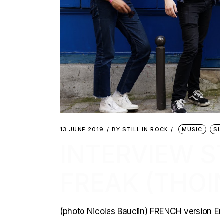
13 JUNE 2019
BY
STILL IN ROCK
MUSIC
S
INTERVIEW S
FREAK (THOI
(photo Nicolas Bauclin) FRENCH version E