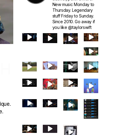
New music Monday to
Thursday. Legendary
stuff Friday to Sunday.
Since 2010. Go away if
you like @taylorswift
CH
ique.
e.