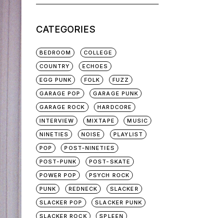
for:
CATEGORIES
BEDROOM
COLLEGE
COUNTRY
ECHOES
EGG PUNK
FOLK
FUZZ
GARAGE POP
GARAGE PUNK
GARAGE ROCK
HARDCORE
INTERVIEW
MIXTAPE
MUSIC
NINETIES
NOISE
PLAYLIST
POP
POST-NINETIES
POST-PUNK
POST-SKATE
POWER POP
PSYCH ROCK
PUNK
REDNECK
SLACKER
SLACKER POP
SLACKER PUNK
SLACKER ROCK
SPLEEN