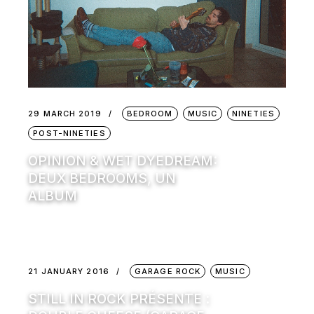
29 MARCH 2019
BEDROOM
MUSIC
NINETIES
POST-NINETIES
OPINION & WET DYEDREAM:
DEUX BEDROOMS, UN
ALBUM
21 JANUARY 2016
GARAGE ROCK
MUSIC
STILL IN ROCK PRÉSENTE :