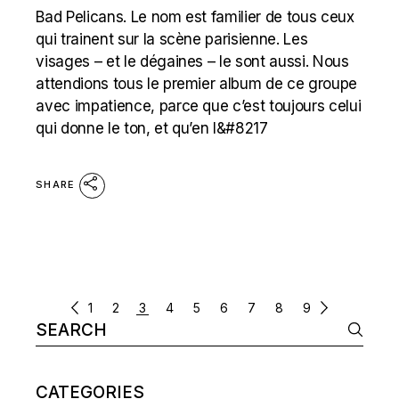
Bad Pelicans. Le nom est familier de tous ceux
qui trainent sur la scène parisienne. Les
visages – et le dégaines – le sont aussi. Nous
attendions tous le premier album de ce groupe
avec impatience, parce que c’est toujours celui
qui donne le ton, et qu’en l&#8217
SHARE
POSTS
1
2
3
4
5
6
7
8
9
Search
NAVIGATION
for:
CATEGORIES