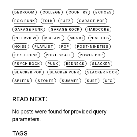
BEDROOM
COLLEGE
COUNTRY
ECHOES
EGG PUNK
FOLK
FUZZ
GARAGE POP
GARAGE PUNK
GARAGE ROCK
HARDCORE
INTERVIEW
MIXTAPE
MUSIC
NINETIES
NOISE
PLAYLIST
POP
POST-NINETIES
POST-PUNK
POST-SKATE
POWER POP
PSYCH ROCK
PUNK
REDNECK
SLACKER
SLACKER POP
SLACKER PUNK
SLACKER ROCK
SPLEEN
STONER
SUMMER
SURF
UFO
READ NEXT:
No posts were found for provided query
parameters.
TAGS