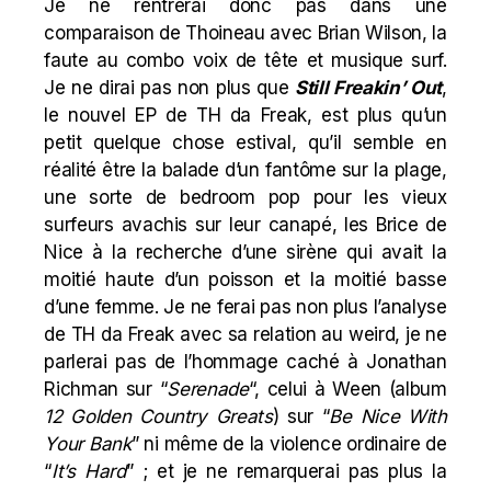
Je ne rentrerai donc pas dans une
comparaison de Thoineau avec Brian Wilson, la
faute au combo voix de tête et musique surf.
Je ne dirai pas non plus que
Still Freakin’ Out
,
le nouvel EP de TH da Freak, est plus qu’un
petit quelque chose estival, qu’il semble en
réalité être la balade d’un fantôme sur la plage,
une sorte de bedroom pop pour les vieux
surfeurs avachis sur leur canapé, les Brice de
Nice à la recherche d’une sirène qui avait la
moitié haute d’un poisson et la moitié basse
d’une femme. Je ne ferai pas non plus l’analyse
de TH da Freak avec sa relation au weird, je ne
parlerai pas de l’hommage caché à Jonathan
Richman sur “
Serenade
“, celui à Ween (album
12 Golden Country Greats
) sur “
Be Nice With
Your Bank
” ni même de la violence ordinaire de
“
It’s Hard
” ; et je ne remarquerai pas plus la