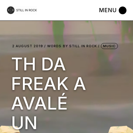
Skip
to
the
content
2 AUGUST 2019
WORDS BY
STILL IN ROCK
MUSIC
TH DA
FREAK A
AVALÉ
UN