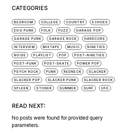
CATEGORIES
BEDROOM
COLLEGE
COUNTRY
ECHOES
EGG PUNK
FOLK
FUZZ
GARAGE POP
GARAGE PUNK
GARAGE ROCK
HARDCORE
INTERVIEW
MIXTAPE
MUSIC
NINETIES
NOISE
PLAYLIST
POP
POST-NINETIES
POST-PUNK
POST-SKATE
POWER POP
PSYCH ROCK
PUNK
REDNECK
SLACKER
SLACKER POP
SLACKER PUNK
SLACKER ROCK
SPLEEN
STONER
SUMMER
SURF
UFO
READ NEXT:
No posts were found for provided query
parameters.