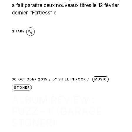
a fait paraître deux nouveaux titres le 12 février
dernier, “Fortress” e
SHARE
30 OCTOBER 2015
BY
STILL IN ROCK
MUSIC
STONER
ALBUM REVIEW :
FUZZ – II (GARAGE
STONER)