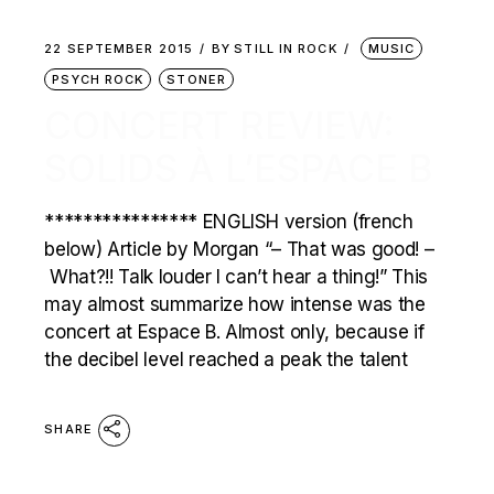
22 SEPTEMBER 2015
BY
STILL IN ROCK
MUSIC
PSYCH ROCK
STONER
CONCERT REVIEW:
SOLIDS À L’ESPACE B
**************** ENGLISH version (french
below) Article by Morgan “– That was good! –
What?!! Talk louder I can’t hear a thing!” This
may almost summarize how intense was the
concert at Espace B. Almost only, because if
the decibel level reached a peak the talent
SHARE