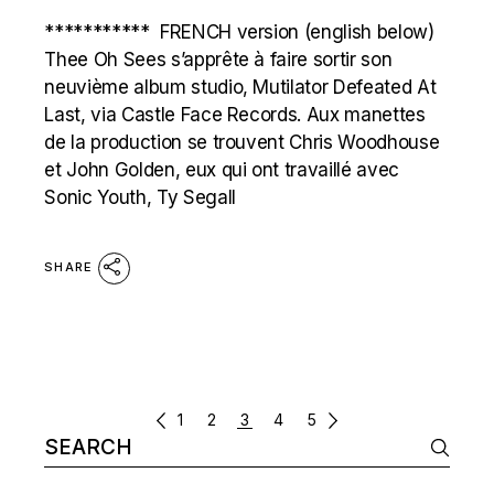
*********** FRENCH version (english below)
Thee Oh Sees s’apprête à faire sortir son
neuvième album studio, Mutilator Defeated At
Last, via Castle Face Records. Aux manettes
de la production se trouvent Chris Woodhouse
et John Golden, eux qui ont travaillé avec
Sonic Youth, Ty Segall
SHARE
POSTS
1
2
3
4
5
Search
NAVIGATION
for: