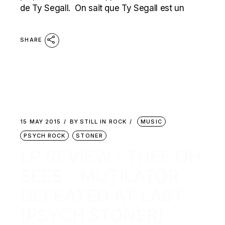
de Ty Segall. On sait que Ty Segall est un
SHARE
15 MAY 2015
BY
STILL IN ROCK
MUSIC
PSYCH ROCK
STONER
LP REVIEW : THEE OH
SEES – MUTILATOR
DEFEATED AT LAST
(PSYCH STONER)