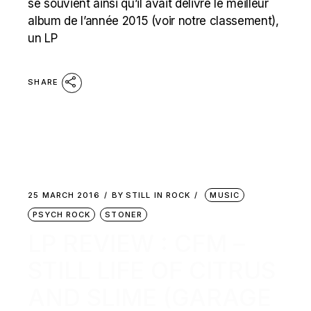
se souvient ainsi qu’il avait délivré le meilleur
album de l’année 2015 (voir notre classement),
un LP
SHARE
25 MARCH 2016
BY
STILL IN ROCK
MUSIC
PSYCH ROCK
STONER
LP REVIEW : CFM –
STILL LIFE OF CITRUS
AND SLIME (GARAGE