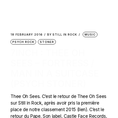
18 FEBRUARY 2016
BY
STILL IN ROCK
MUSIC
PSYCH ROCK
STONER
7INCH : THEE OH
SEES – FORTRESS /
MAN IN A SUITCASE
(PSYCH STONER)
Thee Oh Sees. C’est le retour de Thee Oh Sees
sur Still in Rock, après avoir pris la première
place de notre classement 2015 (lien). C’est le
retour du Pape. Son label, Castle Face Records,