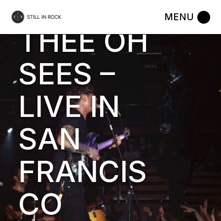
REVIEW :
Skip
to
the
THEE OH
content
SEES –
LIVE IN
SAN
FRANCIS
CO