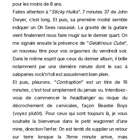
pour les moins de 8 ans.
Faites attention à “
Sticky Hulks
“. 7 minutes 37 de John
Dwyer, c’est long. Et puis, sa première moitié semble
indiquer un Oh Sees rassasié. La gravité de la guitare
vient finalement nous faire mugir sur le dernier quart. On
me signale ensuite la présence de “
Gelatinous Cube
“,
un nouveau titre pour vos orgasmes du vendredi soir.
Dans le même esprit que ceux du dernier album, il brille
notamment par une dernière minute dont le sac à
saloperies rock’n’roll est assurément bien plein.
Et puis, pleurons. “
Contraption
” est un titre de 16
minutes, c’est tout simplement du jamais vu. Interdisez-
vous de commencer le
headbanger
au risque du
décrochement de cervicales, façon Beastie Boys
(
voyez plutôt
). Pour ceux qui sont toujours là, je vous
souhaite la bienvenue dans le petit wagonnet d’une
mine, direction l’enfer. On est tenté de supplier un retour
sur terre lorsque la 7ème minute arrive, mais