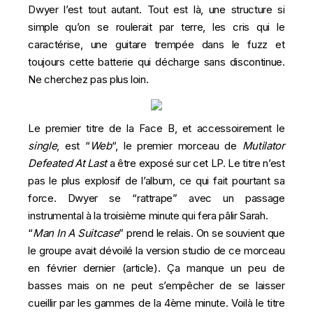
Dwyer l’est tout autant. Tout est là, une structure si
simple qu’on se roulerait par terre, les cris qui le
caractérise, une guitare trempée dans le fuzz et
toujours cette batterie qui décharge sans discontinue.
Ne cherchez pas plus loin.
Le premier titre de la Face B, et accessoirement le
single
, est “
Web
“, le premier morceau de
Mutilator
Defeated At Last
a être exposé sur cet LP. Le titre n’est
pas le plus explosif de l’album, ce qui fait pourtant sa
force. Dwyer se “rattrape” avec un passage
instrumental à la troisième minute qui fera
pâlir Sarah
.
“
Man In A Suitcase
” prend le relais. On se souvient que
le groupe avait dévoilé la version studio de ce morceau
en février dernier (
article
). Ça manque un peu de
basses mais on ne peut s’empêcher de se laisser
cueillir par les gammes de la 4ème minute. Voilà le titre