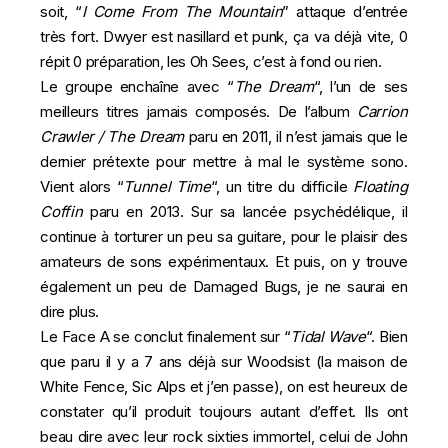
soit, “
I Come From The Mountain
” attaque d’entrée
très fort. Dwyer est nasillard et punk, ça va déjà vite, 0
répit 0 préparation, les Oh Sees, c’est à fond ou rien.
Le groupe enchaîne avec “
The Dream
“, l’un de ses
meilleurs titres jamais composés. De l’album
Carrion
Crawler / The Dream
paru en 2011, il n’est jamais que le
dernier prétexte pour mettre à mal le système sono.
Vient alors “
Tunnel Time
“, un titre du difficile
Floating
Coffin
paru en 2013. Sur sa lancée psychédélique, il
continue à torturer un peu sa guitare, pour le plaisir des
amateurs de sons expérimentaux. Et puis, on y trouve
également un peu de
Damaged Bugs
, je ne saurai en
dire plus.
Le Face A se conclut finalement sur “
Tidal Wave
“. Bien
que paru il y a 7 ans déjà sur Woodsist (la maison de
White Fence, Sic Alps et j’en passe), on est heureux de
constater qu’il produit toujours autant d’effet. Ils ont
beau dire avec leur rock sixties immortel, celui de John