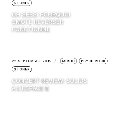
STONER
OH SEES: POURQUOI
SMOTE REVERSER
FONCTIONNE
22 SEPTEMBER 2015
MUSIC
PSYCH ROCK
STONER
CONCERT REVIEW: SOLIDS
À L’ESPACE B