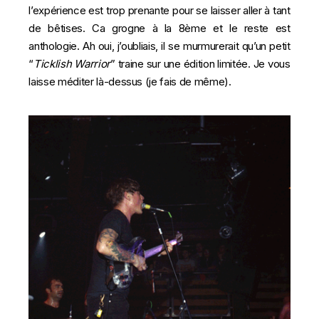
l’expérience est trop prenante pour se laisser aller à tant
de bêtises. Ca grogne à la 8ème et le reste est
anthologie. Ah oui, j’oubliais, il se murmurerait qu’un petit
“
Ticklish
Warrior
” traine sur une édition limitée. Je vous
laisse méditer là-dessus (je fais de même).