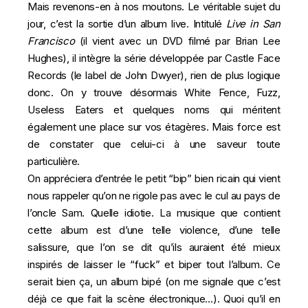
Mais revenons-en à nos moutons. Le véritable sujet du
jour, c’est la sortie d’un album live. Intitulé
Live in San
Francisco
(il vient avec un DVD filmé par Brian Lee
Hughes), il intègre la
série développée
par Castle Face
Records (le label de John Dwyer), rien de plus logique
donc. On y trouve désormais White Fence, Fuzz,
Useless Eaters et quelques noms qui méritent
également une place sur vos étagères. Mais force est
de constater que celui-ci à une saveur toute
particulière.
On appréciera d’entrée le petit “bip” bien ricain qui vient
nous rappeler qu’on ne rigole pas avec le cul au pays de
l’oncle Sam. Quelle idiotie. La musique que contient
cette album est d’une telle violence, d’une telle
salissure, que l’on se dit qu’ils auraient été mieux
inspirés de laisser le “fuck” et biper tout l’album. Ce
serait bien ça, un album bipé (on me signale que c’est
déjà ce que fait la scène électronique…). Quoi qu’il en