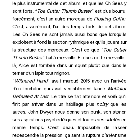
le plus instrumental de cet album, et que les Oh Sees y
sont forts. “
Toe Cutter Thumb Buster
” est plus bourru,
forcément, c’est un autre morceau de
Floating Cuffin
.
C’est, assurément, l’un des temps forts de cet album.
Les Oh Sees ne sont jamais aussi bons que lorsqu’ils
exploitent à fond la section rythmique et qu’ils jouent sur
la structure des morceaux. C’est ce que “
Toe Cutter
Thumb Buster
” fait à merveille. Et dans cette merveille-
là, Alice est tombée dans un squat plutôt que dans le
terrier d’un lapin tout mignon.
“
Withered Hand
” avait marqué 2015 avec un l’arrivée
d’un tourbillon qui avait véritablement lancé
Mutilator
Defeated At Last
. Le titre se fait atteindre et voilà qu’il
finit par arriver dans un habillage plus
noisy
que les
autres. John Dwyer nous donne son punk, son stoner,
ses aspirations psychédéliques et toutes ses saletés en
même temps. C’est beau. Impossible de laisser
redescendre la pression, ça sent la rupture d’anévrisme