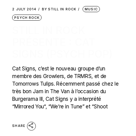
2 JULY 2014
BY
STILL IN ROCK
MUSIC
PSYCH ROCK
STILL IN ROCK
PRÉSENTE : CAT
SIGNS (PSYCH POP)
Cat Signs, c’est le nouveau groupe d’un
membre des Growlers, de TRMRS, et de
Tomorrows Tulips. Récemment passé chez le
très bon Jam in The Van à l’occasion du
Burgerama III, Cat Signs y a interprété
“Mirrored You“, “We’re in Tune” et “Shoot
SHARE