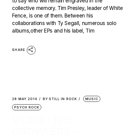
to say who will remain engraved in the
collective memory. Tim Presley, leader of White
Fence, is one of them. Between his
collaborations with Ty Segall, numerous solo
albums,other EPs and his label, Tim
SHARE
28 MAY 2014
BY
STILL IN ROCK
MUSIC
PSYCH ROCK
VIDEO : THE
GROWLERS –