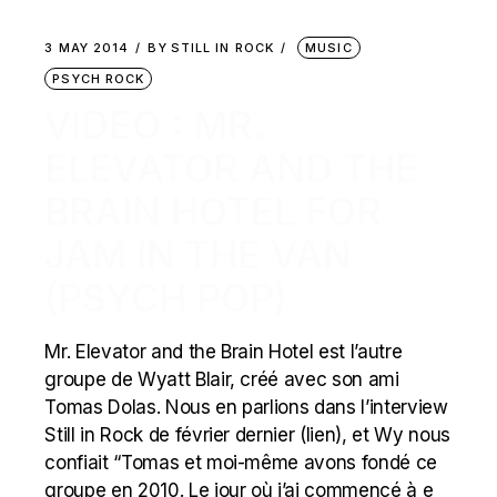
3 MAY 2014
BY
STILL IN ROCK
MUSIC
PSYCH ROCK
VIDEO : MR.
ELEVATOR AND THE
BRAIN HOTEL FOR
JAM IN THE VAN
(PSYCH POP)
Mr. Elevator and the Brain Hotel est l’autre
groupe de Wyatt Blair, créé avec son ami
Tomas Dolas. Nous en parlions dans l’interview
Still in Rock de février dernier (lien), et Wy nous
confiait “Tomas et moi-même avons fondé ce
groupe en 2010. Le jour où j’ai commencé à e