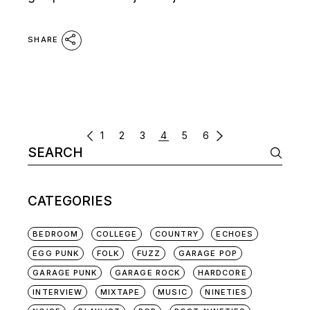
SHARE
POSTS
1
2
3
4
5
6
Search
NAVIGATION
for:
CATEGORIES
BEDROOM
COLLEGE
COUNTRY
ECHOES
EGG PUNK
FOLK
FUZZ
GARAGE POP
GARAGE PUNK
GARAGE ROCK
HARDCORE
INTERVIEW
MIXTAPE
MUSIC
NINETIES