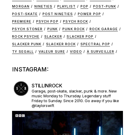
MORGAN
NINETIES
PLAYLIST
POP
POST-PUNK
POST-SKATE
POST NINETIES
POWER POP
PREMIERE
PSYCH POP
PSYCH ROCK
PSYCH STONER
PUNK
PUNK ROCK
ROCK GARAGE
ROCK PSYCHE
SLACKER
SLACKER POP
SLACKER PUNK
SLACKER ROCK
SPECTRAL POP
TY SEGALL
VALEUR SURE
VIDEO
À SURVEILLER
INSTAGRAM:
STILLINROCK
Garage, post-skate, slacker, punk & more. New
music Monday to Thursday. Legendary stuff
Friday to Sunday. Since 2010. Go away if you like
@taylorswift