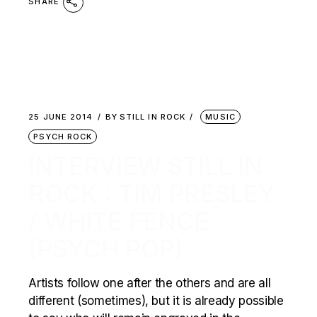
SHARE
25 JUNE 2014
BY
STILL IN ROCK
MUSIC
PSYCH ROCK
INTERVIEW STILL IN
ROCK : TIM PRESLEY
/ WHITE FENCE
(PSYCH POP)
Artists follow one after the others and are all
different (sometimes), but it is already possible