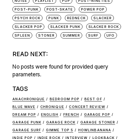
NOISE
PLAYLIST
POP
POST-NINETIES
POST-PUNK
POST-SKATE
POWER POP
PSYCH ROCK
PUNK
REDNECK
SLACKER
SLACKER POP
SLACKER PUNK
SLACKER ROCK
SPLEEN
STONER
SUMMER
SURF
UFO
READ NEXT:
No posts were found for provided query
parameters.
TAGS
ANACHRONIQUE
BEDROOM POP
BEST OF
BLUE WAVE
CHRONIQUE
CONCERT REVIEW
DREAM POP
ENGLISH
FRENCH
GARAGE POP
GARAGE PUNK
GARAGE ROCK
GARAGE STONER
GARAGE SURF
GIMME TOP 5
HOWLINBANANA
INDIE POP
INDIE ROCK
INTERVIEW
LOOKBACK