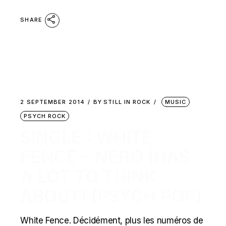
SHARE
2 SEPTEMBER 2014
BY
STILL IN ROCK
MUSIC
PSYCH ROCK
SINGLE : WHITE
FENCE – NERO (HAS
A LOT TO THINK
ABOUT) (PSYCH POP)
White Fence. Décidément, plus les numéros de