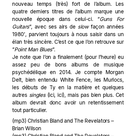
nouveau temps (très) fort de l’album. Les
quatre derniers titres de l’album marque une
nouvelle époque dans celui-ci. “
Guns For
Guitars
“, avec ses airs de
slow
façon années
1980′, parvient toujours à nous saisir dans un
élan très sincère. C’est ce que l’on retrouve sur
“
Point Man Blues
“.
Je note que l’on a finalement (pour l’heure) eu
assez peu de bons albums de musique
psychédélique en 2014. Je compte
Morgan
Delt
, bien entendu
White Fence
, les
Murlocs
,
les débuts
de Ty
en la matière et quelques
autres
singles
(
ici
,
ici
), mais pas bien plus. Cet
album
devrait donc avoir un retentissement
tout particulier.
(mp3)
Christian Bland and The Revelators –
Brian Wilson