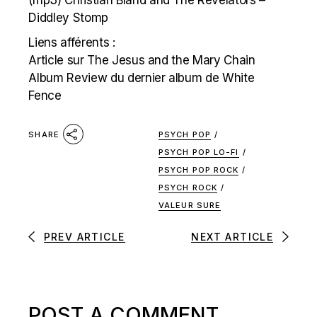
(mp3)
Christian Bland and The Revelators –
Diddley Stomp
Liens afférents :
Article sur The Jesus and the Mary Chain
Album Review du dernier album de White
Fence
PSYCH POP
/
SHARE
PSYCH POP LO-FI
/
PSYCH POP ROCK
/
PSYCH ROCK
/
VALEUR SURE
PREV ARTICLE
NEXT ARTICLE
POST A COMMENT