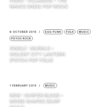
VIDEO : VILLAGERS – THE
WAVES (INDIE POP ROCK)
6 OCTOBER 2015
EGG PUNK
FOLK
MUSIC
PSYCH ROCK
SINGLE : MURALS –
VIOLENT CITY LANTERN
(PSYCH POP FOLK)
1 FEBRUARY 2013
MUSIC
NEW : SURFER BLOOD –
WEIRD SHAPES (SURF
ROCK)