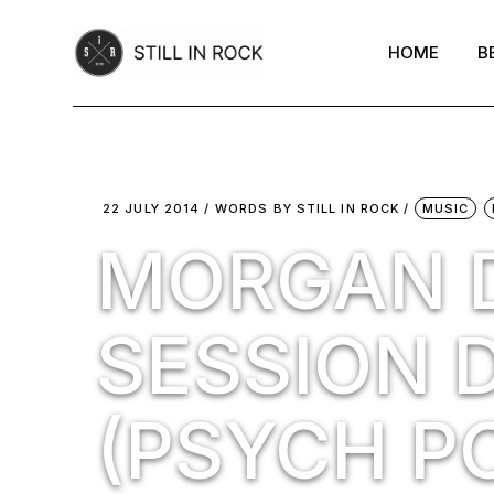
Skip
to
the
HOME
B
content
22 JULY 2014
WORDS BY
STILL IN ROCK
MUSIC
MORGAN D
SESSION 
(PSYCH P