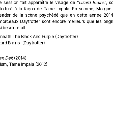
e session fait apparaître le visage de “
Lizard Brains
“, s
t torturé à la façon de Tame Impala. En somme, Morgan 
leader de la scène psychédélique en cette année 201
orceaux Daytrotter sont encore meilleurs que les origi
i besoin était.
neath The Black And Purple
(Daytrotter)
zard Brains
(Daytrotter)
n Delt
(2014)
ism, Tame Impala (2012)