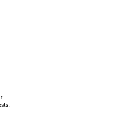
r
osts.