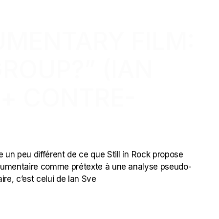
UMENTARY FILM:
GROUP?” (IAN
 + CONTRE-
ce un peu différent de ce que Still in Rock propose
 documentaire comme prétexte à une analyse pseudo-
re, c’est celui de Ian Sve