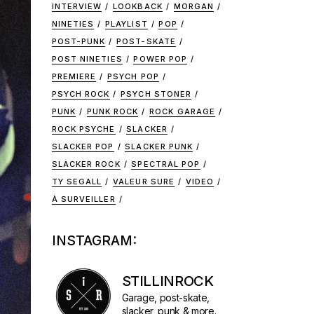
INTERVIEW
LOOKBACK
MORGAN
NINETIES
PLAYLIST
POP
POST-PUNK
POST-SKATE
POST NINETIES
POWER POP
PREMIERE
PSYCH POP
PSYCH ROCK
PSYCH STONER
PUNK
PUNK ROCK
ROCK GARAGE
ROCK PSYCHE
SLACKER
SLACKER POP
SLACKER PUNK
SLACKER ROCK
SPECTRAL POP
TY SEGALL
VALEUR SURE
VIDEO
À SURVEILLER
INSTAGRAM:
STILLINROCK
Garage, post-skate,
slacker, punk & more.