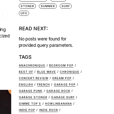
STONER
SUMMER
SURF
20
UFO
READ NEXT:
ing
cized
No posts were found for
provided query parameters.
TAGS
ANACHRONIQUE
BEDROOM POP
BEST OF
BLUE WAVE
CHRONIQUE
CONCERT REVIEW
DREAM POP
ENGLISH
FRENCH
GARAGE POP
GARAGE PUNK
GARAGE ROCK
GARAGE STONER
GARAGE SURF
GIMME TOP 5
HOWLINBANANA
INDIE POP
INDIE ROCK