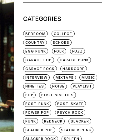
for:
CATEGORIES
BEDROOM
COLLEGE
COUNTRY
ECHOES
EGG PUNK
FOLK
FUZZ
GARAGE POP
GARAGE PUNK
GARAGE ROCK
HARDCORE
INTERVIEW
MIXTAPE
MUSIC
NINETIES
NOISE
PLAYLIST
POP
POST-NINETIES
POST-PUNK
POST-SKATE
POWER POP
PSYCH ROCK
PUNK
REDNECK
SLACKER
SLACKER POP
SLACKER PUNK
SLACKER ROCK
SPLEEN