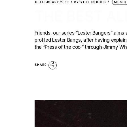
16 FEBRUARY 2018
BY
STILL IN ROCK
MUSIC
THE BEST AL
Friends, our series “Lester Bangers” aims 
profiled Lester Bangs, after having explai
the “Press of the cool” through Jimmy Whi
SHARE