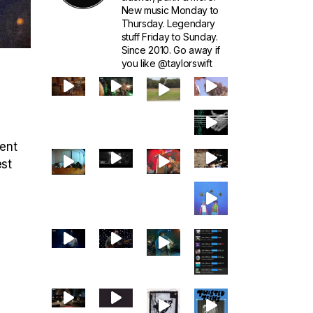
New music Monday to
Thursday. Legendary
stuff Friday to Sunday.
Since 2010. Go away if
you like @taylorswift
ment
est