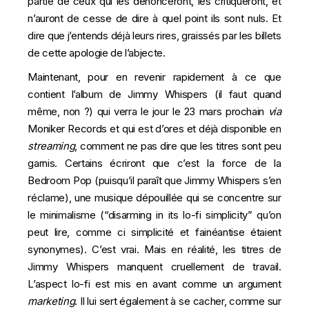
partie de ceux qui les dénonceront, les critiqueront, et
n’auront de cesse de dire à quel point ils sont nuls. Et
dire que j’entends déjà leurs rires, graissés par les billets
de cette apologie de l’abjecte.
Maintenant, pour en revenir rapidement à ce que
contient l’album de Jimmy Whispers (il faut quand
même, non ?) qui verra le jour le 23 mars prochain
via
Moniker Records et qui est d’ores et déjà disponible en
streaming
, comment ne pas dire que les titres sont peu
garnis. Certains écriront que c’est la force de la
Bedroom Pop
(puisqu’il paraît que Jimmy Whispers s’en
réclame), une musique dépouillée qui se concentre sur
le minimalisme (“
disarming in its lo-fi simplicity
” qu’on
peut lire, comme ci simplicité et fainéantise étaient
synonymes). C’est vrai. Mais en réalité, les titres de
Jimmy Whispers manquent cruellement de travail.
L’aspect lo-fi est mis en avant comme un argument
marketing
. Il lui sert également à se cacher, comme sur