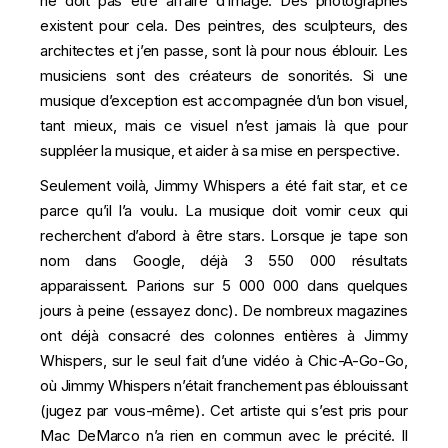
ne doit pas être affaire d’image. Des photographes
existent pour cela. Des peintres, des sculpteurs, des
architectes et j’en passe, sont là pour nous éblouir. Les
musiciens sont des créateurs de sonorités. Si une
musique d’exception est accompagnée d’un bon visuel,
tant mieux, mais ce visuel n’est jamais là que pour
suppléer la musique, et aider à sa mise en perspective.
Seulement voilà, Jimmy Whispers a été fait star, et ce
parce qu’il l’a voulu. La musique doit vomir ceux qui
recherchent d’abord à être stars. Lorsque je tape son
nom dans Google, déjà 3 550 000 résultats
apparaissent. Parions sur 5 000 000 dans quelques
jours à peine (
essayez donc
). De nombreux magazines
ont déjà consacré des colonnes entières à Jimmy
Whispers, sur le seul fait d’une vidéo à Chic-A-Go-Go,
où Jimmy Whispers n’était franchement pas éblouissant
(
jugez par vous-même
). Cet artiste qui s’est pris pour
Mac DeMarco
n’a rien en commun avec le précité. Il