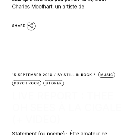
Charles Moothart, un artiste de
SHARE
15 SEPTEMBER 2016
BY
STILL IN ROCK
MUSIC
PSYCH ROCK
STONER
LIVE REPORT : THEE
OH SEES À LA CIGALE
(+ VIDEO)
Statement (ou poème) : Être amateur de