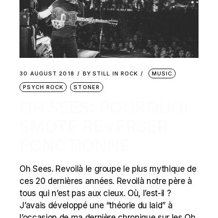
30 AUGUST 2018
BY
STILL IN ROCK
MUSIC
PSYCH ROCK
STONER
OH SEES: POURQUOI
SMOTE REVERSER
FONCTIONNE
Oh Sees. Revoilà le groupe le plus mythique de
ces 20 dernières années. Revoilà notre père à
tous qui n’est pas aux cieux. Où, l’est-il ?
J’avais développé une “théorie du laid” à
l’occasion de ma dernière chronique sur les Oh