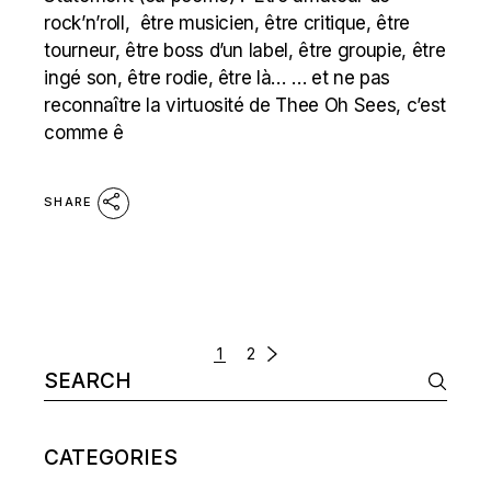
rock’n’roll, être musicien, être critique, être
tourneur, être boss d’un label, être groupie, être
ingé son, être rodie, être là… … et ne pas
reconnaître la virtuosité de Thee Oh Sees, c’est
comme ê
SHARE
POSTS
1
2
Search
NAVIGATION
for:
CATEGORIES