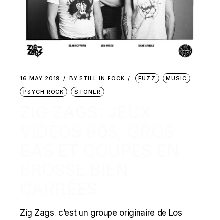
16 MAY 2019
BY
STILL IN ROCK
FUZZ
MUSIC
PSYCH ROCK
STONER
ZIG ZAGS: JEUX
VIDÉOS 90S, GROS
BAS ET COUPES EN
BROSSE BIEN
CARRÉES
Zig Zags, c’est un groupe originaire de Los