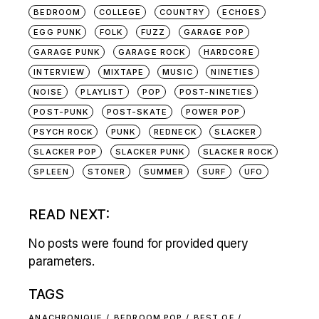
BEDROOM
COLLEGE
COUNTRY
ECHOES
EGG PUNK
FOLK
FUZZ
GARAGE POP
GARAGE PUNK
GARAGE ROCK
HARDCORE
INTERVIEW
MIXTAPE
MUSIC
NINETIES
NOISE
PLAYLIST
POP
POST-NINETIES
POST-PUNK
POST-SKATE
POWER POP
PSYCH ROCK
PUNK
REDNECK
SLACKER
SLACKER POP
SLACKER PUNK
SLACKER ROCK
SPLEEN
STONER
SUMMER
SURF
UFO
READ NEXT:
No posts were found for provided query
parameters.
TAGS
ANACHRONIQUE
BEDROOM POP
BEST OF