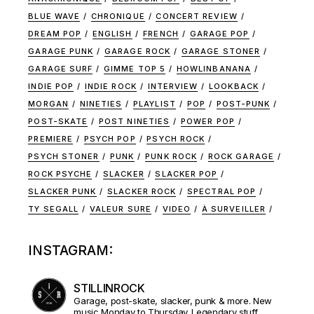
BLUE WAVE
CHRONIQUE
CONCERT REVIEW
DREAM POP
ENGLISH
FRENCH
GARAGE POP
GARAGE PUNK
GARAGE ROCK
GARAGE STONER
GARAGE SURF
GIMME TOP 5
HOWLINBANANA
INDIE POP
INDIE ROCK
INTERVIEW
LOOKBACK
MORGAN
NINETIES
PLAYLIST
POP
POST-PUNK
POST-SKATE
POST NINETIES
POWER POP
PREMIERE
PSYCH POP
PSYCH ROCK
PSYCH STONER
PUNK
PUNK ROCK
ROCK GARAGE
ROCK PSYCHE
SLACKER
SLACKER POP
SLACKER PUNK
SLACKER ROCK
SPECTRAL POP
TY SEGALL
VALEUR SURE
VIDEO
À SURVEILLER
INSTAGRAM:
STILLINROCK
Garage, post-skate, slacker, punk & more. New
music Monday to Thursday. Legendary stuff