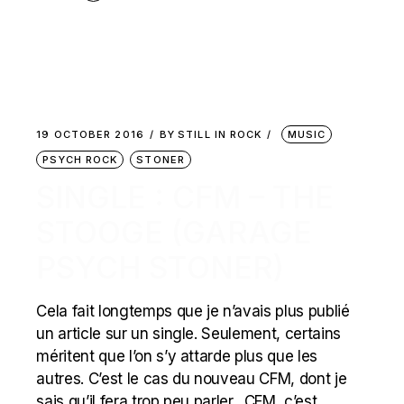
19 OCTOBER 2016
BY
STILL IN ROCK
MUSIC
PSYCH ROCK
STONER
SINGLE : CFM – THE
STOOGE (GARAGE
PSYCH STONER)
Cela fait longtemps que je n’avais plus publié
un article sur un single. Seulement, certains
méritent que l’on s’y attarde plus que les
autres. C’est le cas du nouveau CFM, dont je
sais qu’il fera trop peu parler. CFM, c’est