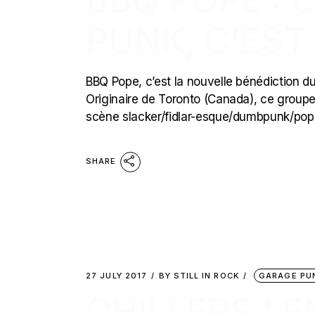
BBQ POPE : 
PUNK, C’EST
BBQ Pope, c’est la nouvelle bénédiction du
Originaire de Toronto (Canada), ce groupe v
scène slacker/fidlar-esque/dumbpunk/pop-cra
SHARE
27 JULY 2017
BY
STILL IN ROCK
GARAGE PU
CHILLERS : 