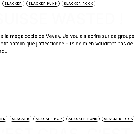
SLACKER
SLACKER PUNK
SLACKER ROCK
 SUISSE WASTED !
de la mégalopole de Vevey. Je voulais écrire sur ce group
etit patelin que j’affectionne – ils ne m’en voudront pas de 
grou
UNK
SLACKER
SLACKER POP
SLACKER PUNK
SLACKER ROCK