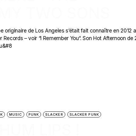
 MY TWO SONS
originaire de Los Angeles s’était fait connaître en 2012 
r Records – voir “I Remember You“. Son Hot Afternoon de
qu&#8
CK
MUSIC
PUNK
SLACKER
SLACKER PUNK
RHUM LIPS !