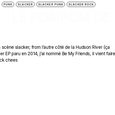
PUNK
SLACKER
SLACKER PUNK
SLACKER ROCK
 : LE POMPOM DE
 scène slacker, from l’autre côté de la Hudson River (ça
r EP paru en 2014, j’ai nommé Be My Friends, il vient fair
ock chees