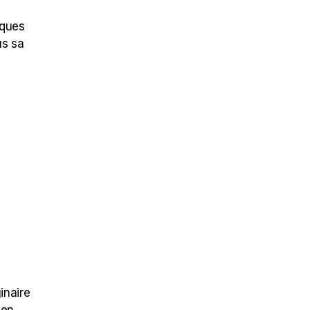
lques
us sa
inaire