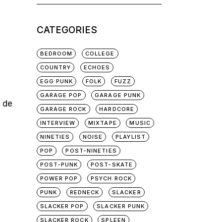
for:
CATEGORIES
BEDROOM
COLLEGE
COUNTRY
ECHOES
EGG PUNK
FOLK
FUZZ
GARAGE POP
GARAGE PUNK
e de
GARAGE ROCK
HARDCORE
INTERVIEW
MIXTAPE
MUSIC
NINETIES
NOISE
PLAYLIST
POP
POST-NINETIES
POST-PUNK
POST-SKATE
POWER POP
PSYCH ROCK
PUNK
REDNECK
SLACKER
SLACKER POP
SLACKER PUNK
SLACKER ROCK
SPLEEN