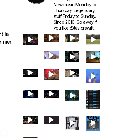
New music Monday to
Thursday. Legendary
stuff Friday to Sunday.
Since 2010. Go away if
you like @taylorswift
t la
remier
R