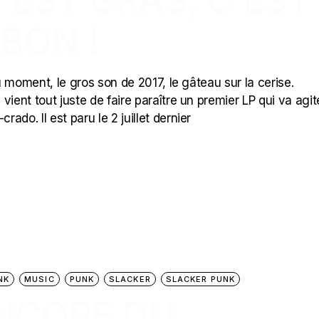
C’EST GRAS, C’EST
 BON !
 moment, le gros son de 2017, le gâteau sur la cerise.
ient tout juste de faire paraître un premier LP qui va agite
do. Il est paru le 2 juillet dernier
NK
MUSIC
PUNK
SLACKER
SLACKER PUNK
ENCORE DU